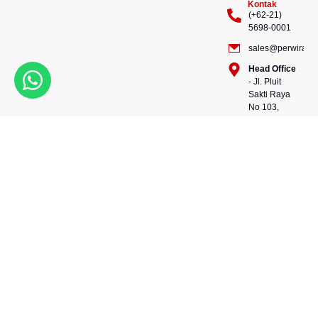
Kontak
(+62-21)
5698-0001
sales@perwiraste
Head Office
- Jl. Pluit
Sakti Raya
No 103,
Pluit
Pejaringan,
Kekuatan dalam setiap
Jakarta
konstruksi, kepercayaan
Utara
dalam setiap langkah.
14450 -
Bersama kami, wujudkan
Indonesia
masa depan yang kokoh
Warehouse
dan berkelanjutan.
- 88, Jl.
Perwira Steel besi beton
Raya
andalan Indonesia.
Serang
No.KM 24,
Talagasari,
Balaraja,
Tangerang
Regency,