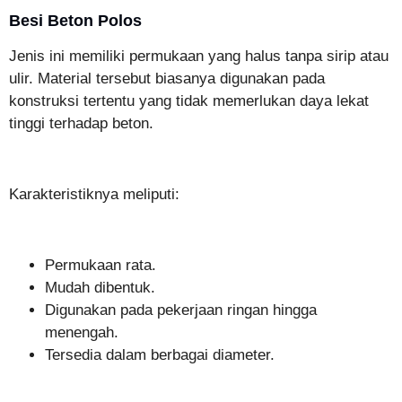
Besi Beton Polos
Jenis ini memiliki permukaan yang halus tanpa sirip atau
ulir. Material tersebut biasanya digunakan pada
konstruksi tertentu yang tidak memerlukan daya lekat
tinggi terhadap beton.
Karakteristiknya meliputi:
Permukaan rata.
Mudah dibentuk.
Digunakan pada pekerjaan ringan hingga
menengah.
Tersedia dalam berbagai diameter.