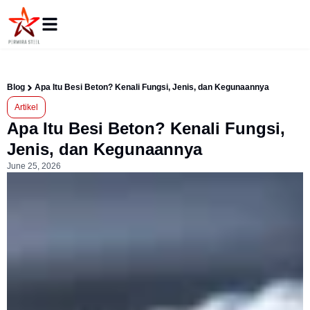
Blog
Apa Itu Besi Beton? Kenali Fungsi, Jenis, dan Kegunaannya
Artikel
Apa Itu Besi Beton? Kenali Fungsi,
Jenis, dan Kegunaannya
June 25, 2026