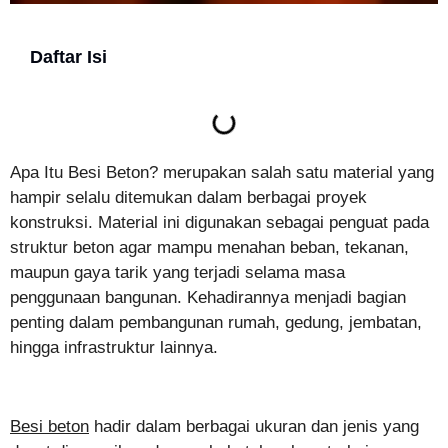
Daftar Isi
Apa Itu Besi Beton? merupakan salah satu material yang
hampir selalu ditemukan dalam berbagai proyek
konstruksi. Material ini digunakan sebagai penguat pada
struktur beton agar mampu menahan beban, tekanan,
maupun gaya tarik yang terjadi selama masa
penggunaan bangunan. Kehadirannya menjadi bagian
penting dalam pembangunan rumah, gedung, jembatan,
hingga infrastruktur lainnya.
Besi beton
hadir dalam berbagai ukuran dan jenis yang