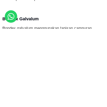
Bondex Galvalum
Bondex galvalum menggunakan lapisan campuran
aluminium dan seng yang memberikan perlindungan lebih
optimal terhadap korosi. Jenis ini sering dipilih untuk
proyek yang membutuhkan ketahanan lebih tinggi dan
umur pakai yang lebih panjang.
Bondex Berdasarkan Ketebalan
Bondex tersedia dalam beberapa pilihan ketebalan agar
bisa disesuaikan dengan kebutuhan struktur bangunan.
Semakin besar beban yang harus ditopang, semakin
penting memilih ketebalan yang sesuai dengan
spesifikasi teknis proyek.