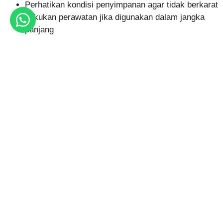
Perhatikan kondisi penyimpanan agar tidak berkarat
Lakukan perawatan jika digunakan dalam jangka
panjang
Penggunaan yang tepat akan meningkatkan daya tahan
dan performa material.
Perbandingan Besi CNP 150 dengan Material
Lain
Dalam dunia konstruksi, material ini sering dibandingkan
dengan bahan lain seperti kayu atau baja profil lainnya.
Keunggulan dibanding kayu:
Lebih tahan lama