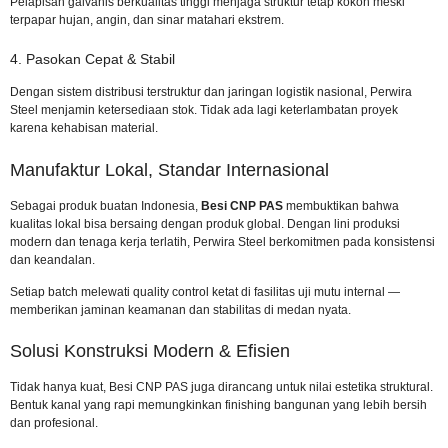
Pelapisan galvanis berkualitas tinggi menjaga struktur tetap kokoh meski
terpapar hujan, angin, dan sinar matahari ekstrem.
4. Pasokan Cepat & Stabil
Dengan sistem distribusi terstruktur dan jaringan logistik nasional, Perwira
Steel menjamin ketersediaan stok. Tidak ada lagi keterlambatan proyek
karena kehabisan material.
Manufaktur Lokal, Standar Internasional
Sebagai produk buatan Indonesia,
Besi CNP PAS
membuktikan bahwa
kualitas lokal bisa bersaing dengan produk global. Dengan lini produksi
modern dan tenaga kerja terlatih, Perwira Steel berkomitmen pada konsistensi
dan keandalan.
Setiap batch melewati quality control ketat di fasilitas uji mutu internal —
memberikan jaminan keamanan dan stabilitas di medan nyata.
Solusi Konstruksi Modern & Efisien
Tidak hanya kuat, Besi CNP PAS juga dirancang untuk nilai estetika struktural.
Bentuk kanal yang rapi memungkinkan finishing bangunan yang lebih bersih
dan profesional.