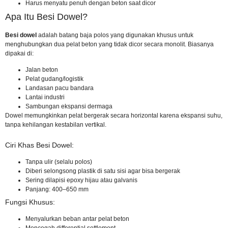
Harus menyatu penuh dengan beton saat dicor
Apa Itu Besi Dowel?
Besi dowel
adalah batang baja polos yang digunakan khusus untuk
menghubungkan dua pelat beton yang tidak dicor secara monolit. Biasanya
dipakai di:
Jalan beton
Pelat gudang/logistik
Landasan pacu bandara
Lantai industri
Sambungan ekspansi dermaga
Dowel memungkinkan pelat bergerak secara horizontal karena ekspansi suhu,
tanpa kehilangan kestabilan vertikal.
Ciri Khas Besi Dowel:
Tanpa ulir (selalu polos)
Diberi selongsong plastik di satu sisi agar bisa bergerak
Sering dilapisi epoxy hijau atau galvanis
Panjang: 400–650 mm
Fungsi Khusus:
Menyalurkan beban antar pelat beton
Mencegah differential settlement