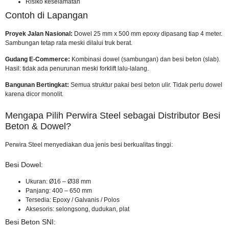
Risiko keselamatan
Contoh di Lapangan
Proyek Jalan Nasional:
Dowel 25 mm x 500 mm epoxy dipasang tiap 4 meter.
Sambungan tetap rata meski dilalui truk berat.
Gudang E-Commerce:
Kombinasi dowel (sambungan) dan besi beton (slab).
Hasil: tidak ada penurunan meski forklift lalu-lalang.
Bangunan Bertingkat:
Semua struktur pakai besi beton ulir. Tidak perlu dowel
karena dicor monolit.
Mengapa Pilih Perwira Steel sebagai Distributor Besi
Beton & Dowel?
Perwira Steel menyediakan dua jenis besi berkualitas tinggi:
Besi Dowel:
Ukuran: Ø16 – Ø38 mm
Panjang: 400 – 650 mm
Tersedia: Epoxy / Galvanis / Polos
Aksesoris: selongsong, dudukan, plat
Besi Beton SNI: