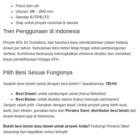
Polos dan ulir
Ukuran: Ø8 – Ø40 mm
Standar BJTP/BJTD
Siap untuk proyek nasional & swasta
Tren Penggunaan di Indonesia
Proyek IKN, tol Sumatera, dan bandara baru membutuhkan jutaan batang
dowel per tahun. Kebutuhan besi beton tetap tinggi untuk pembangunan
vertikal. Kombinasi keduanya meningkatkan efisiensi struktur dan menekan
biaya pemeliharaan hingga 45%.
Pilih Besi Sesuai Fungsinya
Apakah besi dowel sama dengan besi beton? Jawabannya:
TIDAK
.
Besi Dowel:
untuk sambungan pelat (harus fleksibel)
Besi Beton:
untuk struktur utama (harus menyatu permanen)
Jangan salah pilih. Gunakan dengan tepat. Untuk proyek yang lebih kuat,
awet, dan efisien, gunakan besi dari
Perwira Steel
,
distributor besi beton
dan
dowel terpercaya di Indonesia.
Butuh besi beton atau dowel untuk proyek Anda?
Hubungi Perwira Steel
sekarang
dan dapatkan solusi terbaik!