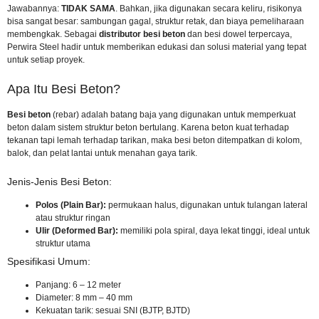
Jawabannya:
TIDAK SAMA
. Bahkan, jika digunakan secara keliru, risikonya
bisa sangat besar: sambungan gagal, struktur retak, dan biaya pemeliharaan
membengkak. Sebagai
distributor besi beton
dan besi dowel terpercaya,
Perwira Steel hadir untuk memberikan edukasi dan solusi material yang tepat
untuk setiap proyek.
Apa Itu Besi Beton?
Besi beton
(rebar) adalah batang baja yang digunakan untuk memperkuat
beton dalam sistem struktur beton bertulang. Karena beton kuat terhadap
tekanan tapi lemah terhadap tarikan, maka besi beton ditempatkan di kolom,
balok, dan pelat lantai untuk menahan gaya tarik.
Jenis-Jenis Besi Beton:
Polos (Plain Bar):
permukaan halus, digunakan untuk tulangan lateral
atau struktur ringan
Ulir (Deformed Bar):
memiliki pola spiral, daya lekat tinggi, ideal untuk
struktur utama
Spesifikasi Umum:
Panjang: 6 – 12 meter
Diameter: 8 mm – 40 mm
Kekuatan tarik:
sesuai SNI
(BJTP, BJTD)