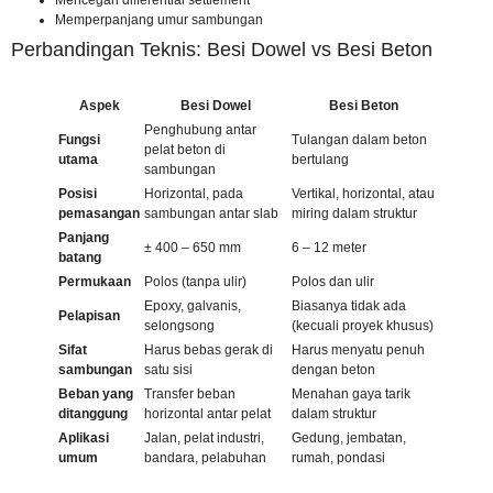
Memperpanjang umur sambungan
Perbandingan Teknis: Besi Dowel vs Besi Beton
Aspek
Besi Dowel
Besi Beton
Penghubung antar
Fungsi
Tulangan dalam beton
pelat beton di
utama
bertulang
sambungan
Posisi
Horizontal, pada
Vertikal, horizontal, atau
pemasangan
sambungan antar slab
miring dalam struktur
Panjang
± 400 – 650 mm
6 – 12 meter
batang
Permukaan
Polos (tanpa ulir)
Polos dan ulir
Epoxy, galvanis,
Biasanya tidak ada
Pelapisan
selongsong
(kecuali proyek khusus)
Sifat
Harus bebas gerak di
Harus menyatu penuh
sambungan
satu sisi
dengan beton
Beban yang
Transfer beban
Menahan gaya tarik
ditanggung
horizontal antar pelat
dalam struktur
Aplikasi
Jalan, pelat industri,
Gedung, jembatan,
umum
bandara, pelabuhan
rumah, pondasi