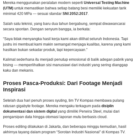
Mereka menggunakan peralatan modern seperti
Universal Testing Machine
(UTM)
untuk memastikan bahwa setiap batang besi memiliki kekuatan tarik
minimal 420 MPa — sesuai standar
SNI 2052:2017
.
Salah satu teknisi, yang baru dua tahun bergabung, sempat diwawancarai
secara spontan. Dengan senyum bangga, ia berkata:
“Saya tidak menyangka hasil kerja kami akan dilihat seluruh Indonesia. Tapi
justru ini membuat kami makin semangat menjaga kualitas, karena yang kami
hasilkan bukan sekadar produk, tapi kepercayaan.”
Kalimat sederhana itu menjadi penutup emosional di balik adegan pabrik yang
bising — memperlihatkan sisi manusiawi dari industri yang sering dianggap
kaku dan mekanis.
Proses Pasca-Produksi: Dari Footage Menjadi
Inspirasi
Setelah dua hari penuh proses syuting, tim TV Kompas membawa pulang
ratusan gigabyte footage. Mereka mengaku terkagum pada
disiplin
dokumentasi dan sistem digital
yang dimiliki Perwira Steel, mulai dari
pengarsipan data hingga otomasi laporan mutu berbasis cloud.
Proses editing dilakukan di Jakarta, dan beberapa minggu kemudian, hasil
akhirnya tayang dalam program “Sorotan Industri Nasional” di Kompas TV.