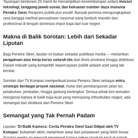
Tayangan berdurasi 20 menit itu menampilkan keseimbangan antara
inovasi
teknologi, tanggung jawab sosial, dan kekuatan sumber daya manusia
Perwira Steel.
Respons publik pun positif. Banyak pemirsa mengungkapkan
rasa bangga melihat perusahaan nasional yang tumbuh mandiri dan
profesional di tengah dominasi impor baja dari luar negeri
Makna di Balik Sorotan: Lebih dari Sekadar
Liputan
Bagi Perwira Steel, liputan ini bukan sekadar publikasi media — melainkan
pengakuan atas kerja keras seluruh tim
dari divisi produksi hingga distribusi.
Dalam industri yang kompetitif, kepercayaan publik adalah aset yang tak
ternilai.
Sorotan dari TV Kompas memperkuat posisi Perwira Steel sebagai
mitra
strategis berbagai proyek nasional
, mulai dari pembangunan jalan tol,
pelabuhan, jembatan, hingga gedung bertingkat. Semua pihak kini semakin
mengenal bahwa di balik baja kuat yang menopang infrastruktur negeri, ada
semangat dan dedikasi dari Perwira Steel.
Semangat yang Tak Pernah Padam
Liputan “
Di Balik Kamera: Cerita Perwira Steel Saat Diliput oleh TV
Kompas
” bukanlah akhir, melainkan awal dari perjalanan yang lebih besar.
Sorotan media ini menjadi pengingat bahwa setiap langkah kecil di pabrik,