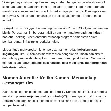
“Kami percaya bahwa baja bukan hanya bahan bangunan. Ia adalah simbol
kekuatan bangsa. Dari infrastruktur, jembatan, gedung tinggi, hingga rumah-
rumah rakyat — semua berdiri kokoh berkat baja yang andal. Dan tugas kami
di Perwira Steel adalah memastikan baja itu selalu tersedia dengan mutu
terbaik.”
Pernyataan itu menggambarkan bagaimana visi Perwira Steel jauh melampaui
bisnis. Perusahaan ini berperan aktif dalam menjaga
kemandirian industri
nasional
, sekaligus berkontribusi terhadap program pemerintah dalam
pembangunan infrastruktur berkelanjutan.
Liputan juga menyorot komitmen perusahaan terhadap
keberlanjutan
lingkungan
. Tim TV Kompas merekam area pengolahan limbah dan sistem
daur ulang yang telah diterapkan untuk mengurangi jejak karbon. Semua ini
menunjukkan bahwa
industri baja nasional bisa maju tanpa mengorbankan
kelestarian alam.
Momen Autentik: Ketika Kamera Menangkap
Semangat Tim
Salah satu segmen paling menarik bagi kru TV Kompas adalah ketika mereka
merekam
proses kerja tim quality control (QC)
. Di ruangan ini, teknisi muda
Perwira Steel dengan teliti memeriksa hasil uji tarik dan uji lentur dari setiap
sampel besi beton.