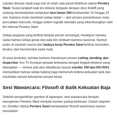
Liputan dimulai sejak pagi hari di salah satu pusat distribusi utama
Perwira
Steel
. Suara langkah kaki kru televisi berpadu dengan deru forklift yang
sedang memindahkan tumpukan
besi beton SNI
berdiameter 10 hingga 25
mm. Kamera mulai merekam setiap detail — dari proses pemeriksaan mutu,
pencatatan barcode, hingga sistem logistik otomatis yang dikembangkan oleh
tim internal Perwira Steel.
Setiap pegawai yang terlibat tampak penuh semangat, meskipun mereka
sadar bahwa setiap gerak dan kata kini direkam kamera nasional. Namun
justru di sanalah esensi dari
budaya kerja Perwira Steel
terlihat: konsisten,
terukur, dan berorientasi pada mutu.
Di area produksi, sorotan kamera menelusuri proses
cutting, bending, dan
inspection
. Kru TV Kompas tampak terkesima dengan tingkat efisiensi yang
diterapkan — semua alat ukur dikalibrasi sesuai
standar SNI dan ISO 9001
,
memastikan bahwa setiap batang baja memenuhi kriteria kekuatan tarik dan
elastisitas sesuai kebutuhan proyek besar.
Sesi Wawancara: Filosofi di Balik Kekuatan Baja
Setelah pengambilan gambar di lapangan, sesi wawancara dengan
manajemen Perwira Steel menjadi momen paling berkesan. Dalam segmen
ini, Direktur Utama
Perwira Steel
menjelaskan filosofi sederhana namun
mendalam: