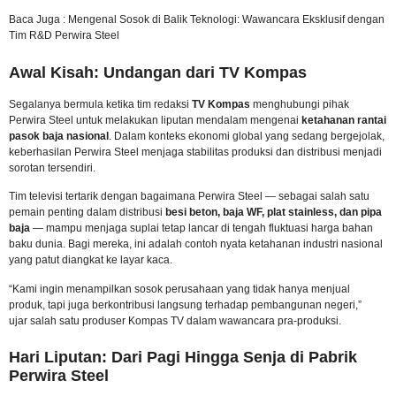
Baca Juga :
Mengenal Sosok di Balik Teknologi: Wawancara Eksklusif dengan
Tim R&D Perwira Steel
Awal Kisah: Undangan dari TV Kompas
Segalanya bermula ketika tim redaksi
TV Kompas
menghubungi pihak
Perwira Steel untuk melakukan liputan mendalam mengenai
ketahanan rantai
pasok baja nasional
. Dalam konteks ekonomi global yang sedang bergejolak,
keberhasilan Perwira Steel menjaga stabilitas produksi dan distribusi menjadi
sorotan tersendiri.
Tim televisi tertarik dengan bagaimana Perwira Steel — sebagai salah satu
pemain penting dalam distribusi
besi beton, baja WF, plat stainless, dan pipa
baja
— mampu menjaga suplai tetap lancar di tengah fluktuasi harga bahan
baku dunia. Bagi mereka, ini adalah contoh nyata ketahanan industri nasional
yang patut diangkat ke layar kaca.
“Kami ingin menampilkan sosok perusahaan yang tidak hanya menjual
produk, tapi juga berkontribusi langsung terhadap pembangunan negeri,”
ujar salah satu produser Kompas TV dalam wawancara pra-produksi.
Hari Liputan: Dari Pagi Hingga Senja di Pabrik
Perwira Steel