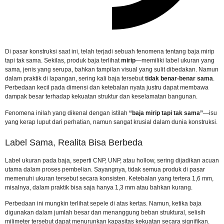
Di pasar konstruksi saat ini, telah terjadi sebuah fenomena tentang baja mirip
tapi tak sama. Sekilas, produk baja terlihat
mirip
—memiliki label ukuran yang
sama, jenis yang serupa, bahkan tampilan visual yang sulit dibedakan. Namun
dalam praktik di lapangan, sering kali baja tersebut
tidak benar-benar sama
.
Perbedaan kecil pada dimensi dan ketebalan nyata justru dapat membawa
dampak besar terhadap kekuatan struktur dan keselamatan bangunan.
Fenomena inilah yang dikenal dengan istilah
“baja mirip tapi tak sama”
—isu
yang kerap luput dari perhatian, namun sangat krusial dalam dunia konstruksi.
Label Sama, Realita Bisa Berbeda
Label ukuran pada baja, seperti CNP, UNP, atau hollow, sering dijadikan acuan
utama dalam proses pembelian. Sayangnya, tidak semua produk di pasar
memenuhi ukuran tersebut secara konsisten. Ketebalan yang tertera 1,6 mm,
misalnya, dalam praktik bisa saja hanya 1,3 mm atau bahkan kurang.
Perbedaan ini mungkin terlihat sepele di atas kertas. Namun, ketika baja
digunakan dalam jumlah besar dan menanggung beban struktural, selisih
milimeter tersebut dapat menurunkan kapasitas kekuatan secara signifikan.