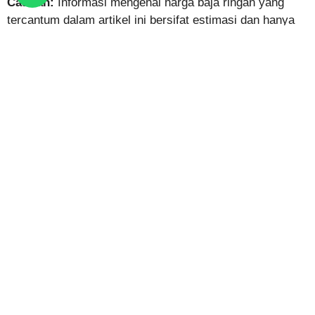
Catatan:
Informasi mengenai harga baja ringan yang
tercantum dalam artikel ini bersifat estimasi dan hanya
digunakan sebagai referensi. Harga dapat berubah
sewaktu-waktu tanpa pemberitahuan sebelumnya.
Hubungi Tim Perwira Steel
untuk mendapatkan informasi
terupdate dan lainnya.
Prediksi Perkembangan Harga Baja Ringan
ke Depan
Pergerakan harga baja ringan akan terus dipengaruhi
oleh berbagai faktor industri. Kondisi ekonomi global,
biaya energi, dan kebutuhan sektor konstruksi menjadi
beberapa variabel yang perlu diperhatikan.
Meski sulit diprediksi secara pasti, tren pembangunan