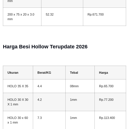
mm
200 x 75 x 20 x 3.0
52.32
Rp.671.700
mm
Harga Besi Hollow Terupdate 2026
Ukuran
Berat/KG
Tebal
Harga
HOLO 35 X 35
4.4
08mm
Rp.65.700
HOLO 30 X 30
4.2
1mm
Rp.77.200
X 1 mm
HOLO 30 x 60
7.3
1mm
Rp.113.400
x 1 mm