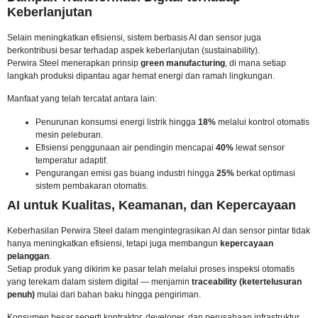
Keberlanjutan
Selain meningkatkan efisiensi, sistem berbasis AI dan sensor juga
berkontribusi besar terhadap aspek keberlanjutan (sustainability).
Perwira Steel menerapkan prinsip
green manufacturing
, di mana setiap
langkah produksi dipantau agar hemat energi dan ramah lingkungan.
Manfaat yang telah tercatat antara lain:
Penurunan konsumsi energi listrik hingga
18%
melalui kontrol otomatis
mesin peleburan.
Efisiensi penggunaan air pendingin mencapai
40%
lewat sensor
temperatur adaptif.
Pengurangan emisi gas buang industri hingga
25%
berkat optimasi
sistem pembakaran otomatis.
AI untuk Kualitas, Keamanan, dan Kepercayaan
Keberhasilan Perwira Steel dalam mengintegrasikan AI dan sensor pintar tidak
hanya meningkatkan efisiensi, tetapi juga membangun
kepercayaan
pelanggan
.
Setiap produk yang dikirim ke pasar telah melalui proses inspeksi otomatis
yang terekam dalam sistem digital — menjamin
traceability (ketertelusuran
penuh)
mulai dari bahan baku hingga pengiriman.
Konsumen besar seperti kontraktor, developer, dan perusahaan infrastruktur