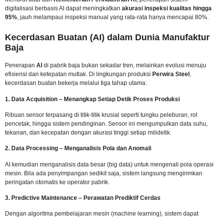
digitalisasi berbasis AI dapat meningkatkan
akurasi inspeksi kualitas hingga
95%
, jauh melampaui inspeksi manual yang rata-rata hanya mencapai 80%.
Kecerdasan Buatan (AI) dalam Dunia Manufaktur
Baja
Penerapan
AI
di pabrik baja bukan sekadar tren, melainkan evolusi menuju
efisiensi dan ketepatan mutlak. Di lingkungan produksi
Perwira Steel
,
kecerdasan buatan bekerja melalui tiga tahap utama:
1. Data Acquisition – Menangkap Setiap Detik Proses Produksi
Ribuan sensor terpasang di titik-titik krusial seperti tungku peleburan, rol
pencetak, hingga sistem pendinginan. Sensor ini mengumpulkan data suhu,
tekanan, dan kecepatan dengan akurasi tinggi setiap milidetik.
2. Data Processing – Menganalisis Pola dan Anomali
AI kemudian menganalisis data besar (big data) untuk mengenali pola operasi
mesin. Bila ada penyimpangan sedikit saja, sistem langsung mengirimkan
peringatan otomatis ke operator pabrik.
3. Predictive Maintenance – Perawatan Prediktif Cerdas
Dengan algoritma pembelajaran mesin (machine learning), sistem dapat