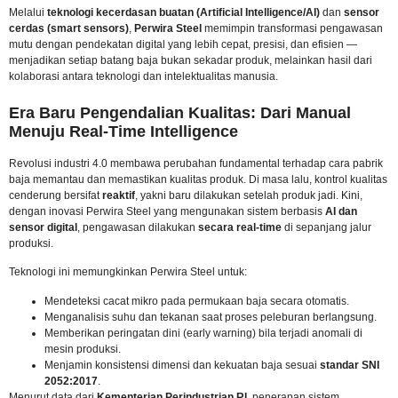
Melalui
teknologi kecerdasan buatan (Artificial Intelligence/AI)
dan
sensor
cerdas (smart sensors)
,
Perwira Steel
memimpin transformasi pengawasan
mutu dengan pendekatan digital yang lebih cepat, presisi, dan efisien —
menjadikan setiap batang baja bukan sekadar produk, melainkan hasil dari
kolaborasi antara teknologi dan intelektualitas manusia.
Era Baru Pengendalian Kualitas: Dari Manual
Menuju Real-Time Intelligence
Revolusi industri 4.0 membawa perubahan fundamental terhadap cara pabrik
baja memantau dan memastikan kualitas produk. Di masa lalu, kontrol kualitas
cenderung bersifat
reaktif
, yakni baru dilakukan setelah produk jadi. Kini,
dengan inovasi Perwira Steel yang mengunakan sistem berbasis
AI dan
sensor digital
, pengawasan dilakukan
secara real-time
di sepanjang jalur
produksi.
Teknologi ini memungkinkan Perwira Steel untuk:
Mendeteksi cacat mikro pada permukaan baja secara otomatis.
Menganalisis suhu dan tekanan saat proses peleburan berlangsung.
Memberikan peringatan dini (early warning) bila terjadi anomali di
mesin produksi.
Menjamin konsistensi dimensi dan kekuatan baja sesuai
standar SNI
2052:2017
.
Menurut data dari
Kementerian Perindustrian RI
, penerapan sistem