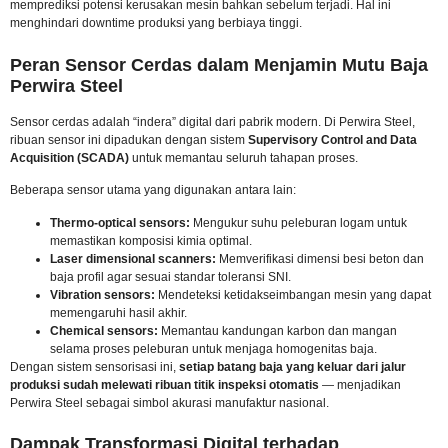
memprediksi potensi kerusakan mesin bahkan sebelum terjadi. Hal ini
menghindari downtime produksi yang berbiaya tinggi.
Peran Sensor Cerdas dalam Menjamin Mutu Baja
Perwira Steel
Sensor cerdas adalah “indera” digital dari pabrik modern. Di Perwira Steel,
ribuan sensor ini dipadukan dengan sistem
Supervisory Control and Data
Acquisition (SCADA)
untuk memantau seluruh tahapan proses.
Beberapa sensor utama yang digunakan antara lain:
Thermo-optical sensors:
Mengukur suhu peleburan logam untuk
memastikan komposisi kimia optimal.
Laser dimensional scanners:
Memverifikasi dimensi besi beton dan
baja profil agar sesuai standar toleransi SNI.
Vibration sensors:
Mendeteksi ketidakseimbangan mesin yang dapat
memengaruhi hasil akhir.
Chemical sensors:
Memantau kandungan karbon dan mangan
selama proses peleburan untuk menjaga homogenitas baja.
Dengan sistem sensorisasi ini,
setiap batang baja yang keluar dari jalur
produksi sudah melewati ribuan titik inspeksi otomatis
— menjadikan
Perwira Steel sebagai simbol akurasi manufaktur nasional.
Dampak Transformasi Digital terhadap