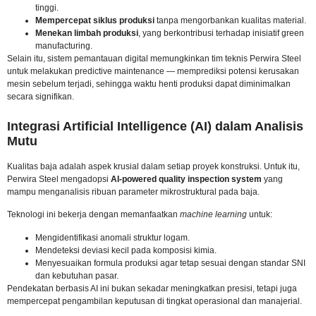
tinggi.
Mempercepat siklus produksi
tanpa mengorbankan kualitas material.
Menekan limbah produksi
, yang berkontribusi terhadap inisiatif green
manufacturing.
Selain itu, sistem pemantauan digital memungkinkan tim teknis Perwira Steel
untuk melakukan predictive maintenance — memprediksi potensi kerusakan
mesin sebelum terjadi, sehingga waktu henti produksi dapat diminimalkan
secara signifikan.
Integrasi Artificial Intelligence (AI) dalam Analisis
Mutu
Kualitas baja adalah aspek krusial dalam setiap proyek konstruksi. Untuk itu,
Perwira Steel mengadopsi
AI-powered quality inspection system
yang
mampu menganalisis ribuan parameter mikrostruktural pada baja.
Teknologi ini bekerja dengan memanfaatkan
machine learning
untuk:
Mengidentifikasi anomali struktur logam.
Mendeteksi deviasi kecil pada komposisi kimia.
Menyesuaikan formula produksi agar tetap sesuai dengan standar SNI
dan kebutuhan pasar.
Pendekatan berbasis AI ini bukan sekadar meningkatkan presisi, tetapi juga
mempercepat pengambilan keputusan di tingkat operasional dan manajerial.