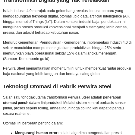
Transformasi Digital yang Tak Terelakkan
Istilah Industri 4.0 merujuk pada gelombang revolusi industri terbaru yang
menggabungkan teknologi digital, otomasi, big data, artificial intelligence (AI),
hingga Internet of Things (IoT). Dalam konteks industri baja, pendekatan ini
mengubah proses produksi konvensional menjadi sistem yang lebih cerdas,
presisi, dan adaptif terhadap kebutuhan pasar.
Menurut Kementerian Perindustrian (Kemenperin), implementasi Industri 4.0 di
sektor manufaktur mampu meningkatkan produktivitas hingga 25% serta
menurunkan biaya operasional sekitar 15% dalam jangka menengah.
(Sumber: Kemenperin.go.id)
Perwira Steel memanfaatkan momentum ini untuk memperkuat rantai produksi
baja nasional yang lebih tangguh dan berdaya saing global.
Teknologi Otomasi di Pabrik Perwira Steel
Salah satu tonggak utama transformasi Perwira Steel adalah penerapan
otomasi penuh dalam lini produksi
. Melalui sistem kontrol berbasis sensor
pintar, proses seperti rolling, annealing, hingga coiling kini dapat dipantau
secara real-time.
Otomasi ini berperan penting dalam:
Mengurangi human error
melalui algoritma pengendalian presisi