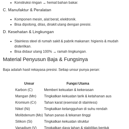
Konstruksi ringan → hemat bahan bakar.
C. Manufaktur & Peralatan
Komponen mesin, alat berat, elektronik.
Bisa dipotong, dilas, dirakit ulang dengan presisi.
D. Kesehatan & Lingkungan
Stainless steel di rumah sakit & pabrik makanan: higienis & mudah
disterilkan.
Bisa didaur ulang 100% → ramah lingkungan.
Material Penyusun Baja & Fungsinya
Baja adalah hasil rekayasa presisi. Setiap unsur punya peran:
Unsur
Fungsi Utama
Karbon (C)
Memberi kekuatan & kekerasan
Mangan (Mn)
Tingkatkan kekuatan tarik & ketahanan aus
Kromium (Cr)
Tahan karat (esensial di stainless)
Nikel (Ni)
Tingkatkan ketangguhan di suhu rendah
Molibdenum (Mo)
Tahan panas & tekanan tinggi
Silikon (Si)
Tingkatkan kekuatan struktur
Vanadium (V)
Tingkatkan daya tahan & stabilitas bentuk