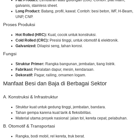
Plat Product:
Lembaran atau gulungan (coil). Contoh: plat hitam,
galvanis, stainless sheet.
Long Product:
Batang, profil, kawat. Contoh: besi beton, WF, H-Beam,
UNP, CNP.
Proses Produksi
Hot Rolled (HRC):
Kuat, cocok untuk konstruksi.
Cold Rolled (CRC):
Presisi tinggi, untuk otomotif & elektronik.
Galvanized:
Dilapisi seng, tahan korosi.
Fungsi
Struktur Primer:
Rangka bangunan, jembatan, tiang listrik.
Fabrikasi:
Peralatan dapur, mesin, kendaraan.
Dekoratif:
Pagar, railing, ornamen logam.
Manfaat Besi dan Baja di Berbagai Sektor
A. Konstruksi & Infrastruktur
Struktur kuat untuk gedung tinggi, jembatan, bandara.
Tahan gempa karena kuat tarik & fleksibilitas.
Material utama proyek nasional: jalan tol, kereta cepat, pelabuhan.
B. Otomotif & Transportasi
Rangka, bodi mobil, rel kereta, truk berat.