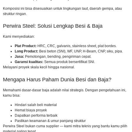
Komposisi ini bisa disesuaikan untuk lingkungan laut, daerah gempa, atau
struktur ringan.
Perwira Steel: Solusi Lengkap Besi & Baja
Kami menyediakan:
Plat Product:
HRC, CRC, galvanis, stainless sheet, plat bordes.
Long Product:
Besi beton (SNI), WF, UNP, H-Beam, CNP, siku, pipa.
Jasa:
Pemotongan, bending, pengiriman cepat.
Garansi kualitas:
Semua produk
bersertifikat SNI
.
Melayani proyek skala kecil hingga nasional.
Mengapa Harus Paham Dunia Besi dan Baja?
Memahami dasar-dasar baja adalah nilai strategis. Dengan pengetahuan ini,
kamu bisa:
Hindari salah beli material
Hemat biaya proyek
Dapatkan performa terbaik
Pastikan keamanan & umur panjang struktur
Perwira Steel bukan cuma supplier — kami mitra teknis yang bantu kamu pilih
material paling tepat.