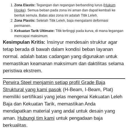
Zona Elastis:
Tegangan dan regangan berbanding lurus (
Hukum
Hooke
). Semua beban pada zona ini aman dan dapat kembali ke
bentuk semula. Batas atas zona ini adalah Titik Leleh.
Zona Plastis:
Setelah Titik Leleh, baja mengalami deformasi
permanen.
Kekuatan Tarik Ultimate:
Titik tertinggi pada kurva, di mana tegangan
mencapai maksimum.
Kesimpulan Kritis:
Insinyur mendesain struktur agar
tetap berada di bawah dalam kondisi beban layanan
normal. adalah batas cadangan yang digunakan untuk
memastikan keamanan maksimum dan daktilitas selama
peristiwa ekstrem.
Perwira Steel menjamin setiap profil Grade Baja
Struktural yang kami pasok
(H-Beam, I-Beam, Plat)
memiliki sertifikasi yang jelas mengenai Kekuatan Leleh
Baja dan Kekuatan Tarik, memastikan Anda
mendapatkan material yang andal untuk desain yang
aman.
Hubungi tim kami
untuk pengadaan baja
berkualitas.