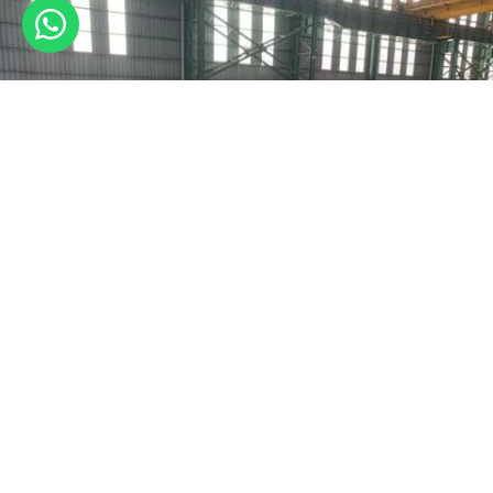
Jenis Billet Baja 3SP dan 5SP: Pengertian, Komposisi, dan
Kegunaan
May 15, 2025
Previous
Next