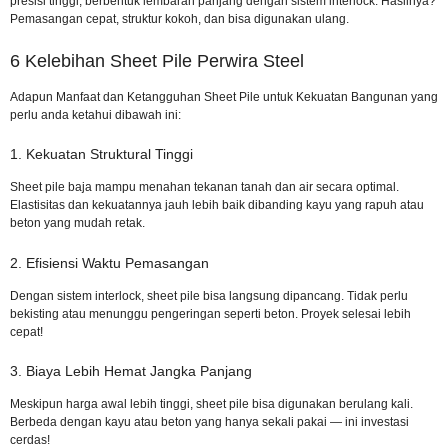
presisi tinggi, berbentuk lembaran panjang dengan sistem interlock. Hasilnya?
Pemasangan cepat, struktur kokoh, dan bisa digunakan ulang.
6 Kelebihan Sheet Pile Perwira Steel
Adapun
Manfaat dan Ketangguhan Sheet Pile untuk Kekuatan Bangunan
yang
perlu anda ketahui dibawah ini:
1. Kekuatan Struktural Tinggi
Sheet pile baja mampu menahan tekanan tanah dan air secara optimal.
Elastisitas dan kekuatannya jauh lebih baik dibanding kayu yang rapuh atau
beton yang mudah retak.
2. Efisiensi Waktu Pemasangan
Dengan sistem interlock, sheet pile bisa langsung dipancang. Tidak perlu
bekisting atau menunggu pengeringan seperti beton. Proyek selesai lebih
cepat!
3. Biaya Lebih Hemat Jangka Panjang
Meskipun harga awal lebih tinggi, sheet pile bisa digunakan berulang kali.
Berbeda dengan kayu atau beton yang hanya sekali pakai — ini investasi
cerdas!