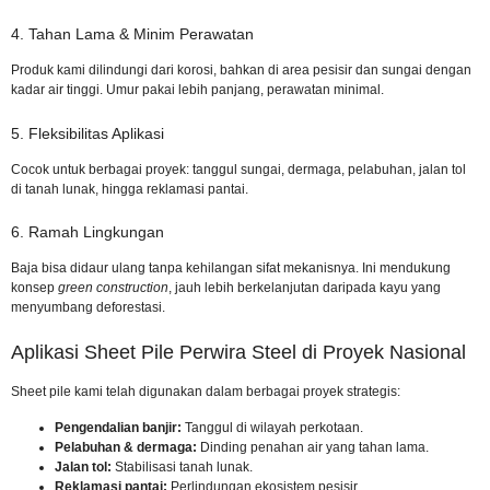
4. Tahan Lama & Minim Perawatan
Produk kami dilindungi dari korosi, bahkan di area pesisir dan sungai dengan
kadar air tinggi. Umur pakai lebih panjang, perawatan minimal.
5. Fleksibilitas Aplikasi
Cocok untuk berbagai proyek: tanggul sungai, dermaga, pelabuhan, jalan tol
di tanah lunak, hingga reklamasi pantai.
6. Ramah Lingkungan
Baja bisa didaur ulang tanpa kehilangan sifat mekanisnya. Ini mendukung
konsep
green construction
, jauh lebih berkelanjutan daripada kayu yang
menyumbang
deforestasi
.
Aplikasi Sheet Pile Perwira Steel di Proyek Nasional
Sheet pile kami telah digunakan dalam berbagai proyek strategis:
Pengendalian banjir:
Tanggul di wilayah perkotaan.
Pelabuhan & dermaga:
Dinding penahan air yang tahan lama.
Jalan tol:
Stabilisasi tanah lunak.
Reklamasi pantai:
Perlindungan ekosistem pesisir.