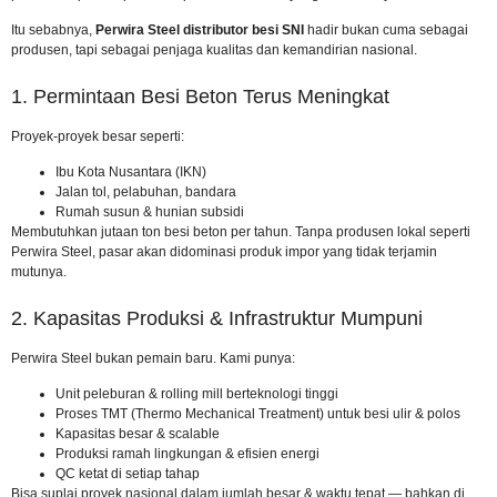
Itu sebabnya,
Perwira Steel distributor besi SNI
hadir bukan cuma sebagai
produsen, tapi sebagai penjaga kualitas dan kemandirian nasional.
1. Permintaan Besi Beton Terus Meningkat
Proyek-proyek besar seperti:
Ibu Kota Nusantara (IKN)
Jalan tol, pelabuhan, bandara
Rumah susun & hunian subsidi
Membutuhkan jutaan ton besi beton per tahun. Tanpa produsen lokal seperti
Perwira Steel, pasar akan didominasi produk impor yang tidak terjamin
mutunya.
2. Kapasitas Produksi & Infrastruktur Mumpuni
Perwira Steel bukan pemain baru. Kami punya:
Unit peleburan & rolling mill berteknologi tinggi
Proses TMT (Thermo Mechanical Treatment) untuk besi ulir & polos
Kapasitas besar & scalable
Produksi ramah lingkungan & efisien energi
QC ketat di setiap tahap
Bisa suplai proyek nasional dalam jumlah besar & waktu tepat — bahkan di