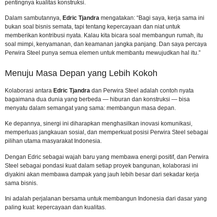
pentingnya kualitas konstruksi.
Dalam sambutannya,
Edric Tjandra
mengatakan: “Bagi saya, kerja sama ini
bukan soal bisnis semata, tapi tentang kepercayaan dan niat untuk
memberikan kontribusi nyata. Kalau kita bicara soal membangun rumah, itu
soal mimpi, kenyamanan, dan keamanan jangka panjang. Dan saya percaya
Perwira Steel punya semua elemen untuk membantu mewujudkan hal itu.”
Menuju Masa Depan yang Lebih Kokoh
Kolaborasi antara
Edric Tjandra
dan Perwira Steel adalah contoh nyata
bagaimana dua dunia yang berbeda — hiburan dan konstruksi — bisa
menyatu dalam semangat yang sama: membangun masa depan.
Ke depannya, sinergi ini diharapkan menghasilkan inovasi komunikasi,
memperluas jangkauan sosial, dan memperkuat posisi Perwira Steel sebagai
pilihan utama masyarakat Indonesia.
Dengan Edric sebagai wajah baru yang membawa energi positif, dan Perwira
Steel sebagai pondasi kuat dalam setiap proyek bangunan, kolaborasi ini
diyakini akan membawa dampak yang jauh lebih besar dari sekadar kerja
sama bisnis.
Ini adalah perjalanan bersama untuk membangun Indonesia dari dasar yang
paling kuat: kepercayaan dan kualitas.