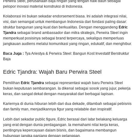
Perwira Steel, perusahaan baja ringan yang tengah naik daun sebagai
pelopor inovasi material konstruksi di Indonesia.
Kolaborasi ini bukan sekadar endorsement biasa. Ini adalah integrasi nilai,
visi, dan semangat untuk membangun Indonesia dari fondasi paling dasar:
struktur bangunan yang kuat dan berkualitas. Dengan menggandeng
Edric
Tjandra
sebagai brand ambassador dan mitra strategis, Perwira Steel ingin
memperkuat posisinya sebagai brand terpercaya, sekaligus memperluas
jangkauan audiens melalui komunikasi yang ringan, edukatif, dan menghibur.
Baca Juga :
Tya Ariestya & Perwira Steel: Bangun Kost Investatif Berstruktur
Baja
Edric Tjandra: Wajah Baru Perwira Steel
Pemilihan
Edric Tjandra
sebagai representasi wajah baru Perwira Steel
bukan keputusan sembarangan. Ia dikenal sebagai sosok yang jujur, pekerja
keras, dan sangat dekat dengan masyarakat dari berbagai lapisan.
Kariernya di dunia hiburan lebih dari dua dekade, ditambah sebagai pebisnis
dan family man, menjadikannya figur yang relatable dan inspiratif.
Lebih dari sekadar public figure, Edric berasal dari latar belakang keluarga
yang erat dengan dunia perdagangan. Ia memahami nilai kerja keras,
pentingnya kepercayaan dalam bisnis, dan bagaimana membangun
hubungan jangka panjang dengan pelanggan.