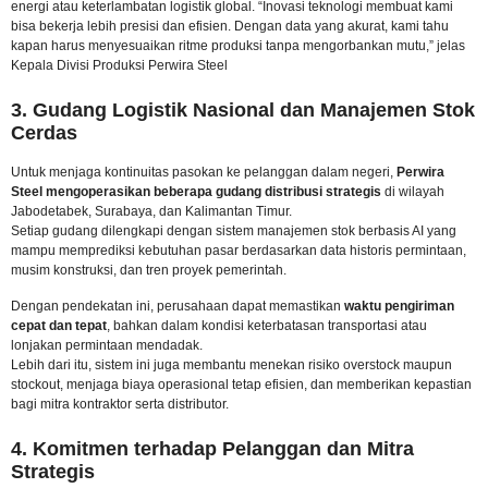
energi atau keterlambatan logistik global. “Inovasi teknologi membuat kami
bisa bekerja lebih presisi dan efisien. Dengan data yang akurat, kami tahu
kapan harus menyesuaikan ritme produksi tanpa mengorbankan mutu,” jelas
Kepala Divisi Produksi Perwira Steel
3. Gudang Logistik Nasional dan Manajemen Stok
Cerdas
Untuk menjaga kontinuitas pasokan ke pelanggan dalam negeri,
Perwira
Steel mengoperasikan beberapa gudang distribusi strategis
di wilayah
Jabodetabek, Surabaya, dan Kalimantan Timur.
Setiap gudang dilengkapi dengan sistem manajemen stok berbasis AI yang
mampu memprediksi kebutuhan pasar berdasarkan data historis permintaan,
musim konstruksi, dan tren proyek pemerintah.
Dengan pendekatan ini, perusahaan dapat memastikan
waktu pengiriman
cepat dan tepat
, bahkan dalam kondisi keterbatasan transportasi atau
lonjakan permintaan mendadak.
Lebih dari itu, sistem ini juga membantu menekan risiko overstock maupun
stockout, menjaga biaya operasional tetap efisien, dan memberikan kepastian
bagi mitra kontraktor serta distributor.
4. Komitmen terhadap Pelanggan dan Mitra
Strategis