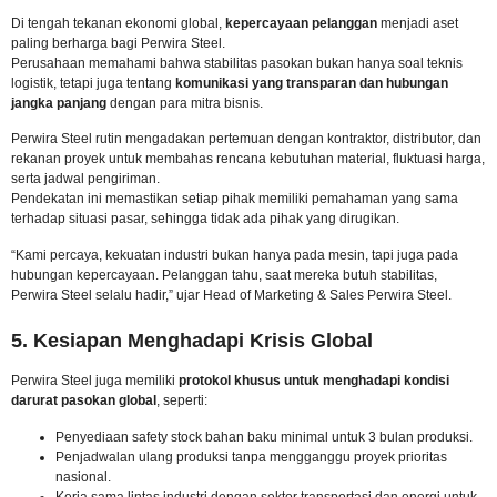
Di tengah tekanan ekonomi global,
kepercayaan pelanggan
menjadi aset
paling berharga bagi Perwira Steel.
Perusahaan memahami bahwa stabilitas pasokan bukan hanya soal teknis
logistik, tetapi juga tentang
komunikasi yang transparan dan hubungan
jangka panjang
dengan para mitra bisnis.
Perwira Steel rutin mengadakan pertemuan dengan kontraktor, distributor, dan
rekanan proyek untuk membahas rencana kebutuhan material, fluktuasi harga,
serta jadwal pengiriman.
Pendekatan ini memastikan setiap pihak memiliki pemahaman yang sama
terhadap situasi pasar, sehingga tidak ada pihak yang dirugikan.
“Kami percaya, kekuatan industri bukan hanya pada mesin, tapi juga pada
hubungan kepercayaan. Pelanggan tahu, saat mereka butuh stabilitas,
Perwira Steel selalu hadir,” ujar Head of Marketing & Sales Perwira Steel.
5. Kesiapan Menghadapi Krisis Global
Perwira Steel juga memiliki
protokol khusus untuk menghadapi kondisi
darurat pasokan global
, seperti:
Penyediaan safety stock bahan baku minimal untuk 3 bulan produksi.
Penjadwalan ulang produksi tanpa mengganggu proyek prioritas
nasional.
Kerja sama lintas industri dengan sektor transportasi dan energi untuk