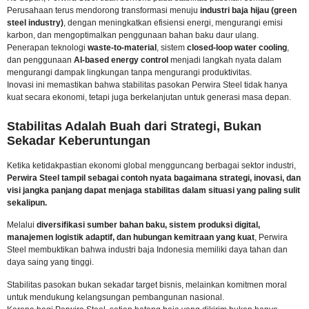
Perusahaan terus mendorong transformasi menuju
industri baja hijau (green
steel industry)
, dengan meningkatkan efisiensi energi, mengurangi emisi
karbon, dan mengoptimalkan penggunaan bahan baku daur ulang.
Penerapan teknologi
waste-to-material
, sistem
closed-loop water cooling
,
dan penggunaan
AI-based energy control
menjadi langkah nyata dalam
mengurangi dampak lingkungan tanpa mengurangi produktivitas.
Inovasi ini memastikan bahwa stabilitas pasokan Perwira Steel tidak hanya
kuat secara ekonomi, tetapi juga berkelanjutan untuk generasi masa depan.
Stabilitas Adalah Buah dari Strategi, Bukan
Sekadar Keberuntungan
Ketika ketidakpastian ekonomi global mengguncang berbagai sektor industri,
Perwira Steel tampil sebagai contoh nyata bagaimana strategi, inovasi, dan
visi jangka panjang dapat menjaga stabilitas dalam situasi yang paling sulit
sekalipun.
Melalui
diversifikasi sumber bahan baku, sistem produksi digital,
manajemen logistik adaptif, dan hubungan kemitraan yang kuat
, Perwira
Steel membuktikan bahwa industri baja Indonesia memiliki daya tahan dan
daya saing yang tinggi.
Stabilitas pasokan bukan sekadar target bisnis, melainkan komitmen moral
untuk mendukung kelangsungan pembangunan nasional.