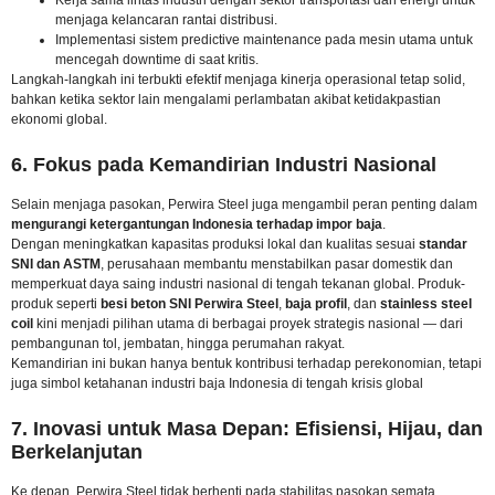
menjaga kelancaran rantai distribusi.
Implementasi sistem predictive maintenance pada mesin utama untuk
mencegah downtime di saat kritis.
Langkah-langkah ini terbukti efektif menjaga kinerja operasional tetap solid,
bahkan ketika sektor lain mengalami perlambatan akibat ketidakpastian
ekonomi global.
6. Fokus pada Kemandirian Industri Nasional
Selain menjaga pasokan, Perwira Steel juga mengambil peran penting dalam
mengurangi ketergantungan Indonesia terhadap impor baja
.
Dengan meningkatkan kapasitas produksi lokal dan kualitas sesuai
standar
SNI dan ASTM
, perusahaan membantu menstabilkan pasar domestik dan
memperkuat daya saing industri nasional di tengah tekanan global. Produk-
produk seperti
besi beton SNI Perwira Steel
,
baja profil
, dan
stainless steel
coil
kini menjadi pilihan utama di berbagai proyek strategis nasional — dari
pembangunan tol, jembatan, hingga perumahan rakyat.
Kemandirian ini bukan hanya bentuk kontribusi terhadap perekonomian, tetapi
juga simbol ketahanan industri baja Indonesia di tengah krisis global
7. Inovasi untuk Masa Depan: Efisiensi, Hijau, dan
Berkelanjutan
Ke depan, Perwira Steel tidak berhenti pada stabilitas pasokan semata.