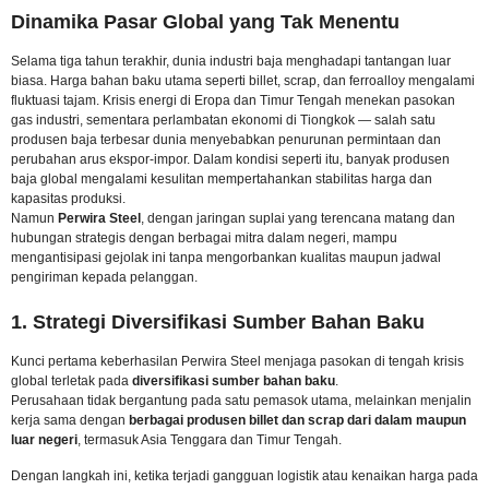
Dinamika Pasar Global yang Tak Menentu
Selama tiga tahun terakhir, dunia industri baja menghadapi tantangan luar
biasa. Harga bahan baku utama seperti billet, scrap, dan ferroalloy mengalami
fluktuasi tajam. Krisis energi di Eropa dan Timur Tengah menekan pasokan
gas industri, sementara perlambatan ekonomi di Tiongkok — salah satu
produsen baja terbesar dunia menyebabkan penurunan permintaan dan
perubahan arus ekspor-impor. Dalam kondisi seperti itu, banyak produsen
baja global mengalami kesulitan mempertahankan stabilitas harga dan
kapasitas produksi.
Namun
Perwira Steel
, dengan jaringan suplai yang terencana matang dan
hubungan strategis dengan berbagai mitra dalam negeri, mampu
mengantisipasi gejolak ini tanpa mengorbankan kualitas maupun jadwal
pengiriman kepada pelanggan.
1. Strategi Diversifikasi Sumber Bahan Baku
Kunci pertama keberhasilan Perwira Steel menjaga pasokan di tengah krisis
global terletak pada
diversifikasi sumber bahan baku
.
Perusahaan tidak bergantung pada satu pemasok utama, melainkan menjalin
kerja sama dengan
berbagai produsen billet dan scrap dari dalam maupun
luar negeri
, termasuk Asia Tenggara dan Timur Tengah.
Dengan langkah ini, ketika terjadi gangguan logistik atau kenaikan harga pada