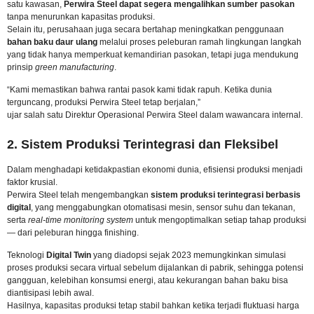
satu kawasan,
Perwira Steel dapat segera mengalihkan sumber pasokan
tanpa menurunkan kapasitas produksi.
Selain itu, perusahaan juga secara bertahap meningkatkan penggunaan
bahan baku daur ulang
melalui proses peleburan ramah lingkungan langkah
yang tidak hanya memperkuat kemandirian pasokan, tetapi juga mendukung
prinsip
green manufacturing
.
“Kami memastikan bahwa rantai pasok kami tidak rapuh. Ketika dunia
terguncang, produksi Perwira Steel tetap berjalan,”
ujar salah satu Direktur Operasional Perwira Steel dalam wawancara internal.
2. Sistem Produksi Terintegrasi dan Fleksibel
Dalam menghadapi ketidakpastian ekonomi dunia, efisiensi produksi menjadi
faktor krusial.
Perwira Steel telah mengembangkan
sistem produksi terintegrasi berbasis
digital
, yang menggabungkan otomatisasi mesin, sensor suhu dan tekanan,
serta
real-time monitoring system
untuk mengoptimalkan setiap tahap produksi
— dari peleburan hingga finishing.
Teknologi
Digital Twin
yang diadopsi sejak 2023 memungkinkan simulasi
proses produksi secara virtual sebelum dijalankan di pabrik, sehingga potensi
gangguan, kelebihan konsumsi energi, atau kekurangan bahan baku bisa
diantisipasi lebih awal.
Hasilnya, kapasitas produksi tetap stabil bahkan ketika terjadi fluktuasi harga