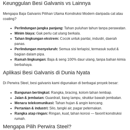
Keunggulan Besi Galvanis vs Lainnya
Mengapa
Baja Galvanis Pilihan Utama Konstruksi Modern
daripada cat atau
coating?
Perlindungan jangka panjang:
Tahan puluhan tahun tanpa perawatan.
Minim biaya:
Gak perlu cat ulang berkala.
Tahan lingkungan ekstrem:
Cocok untuk pantai, industri, daerah
panas.
Perlindungan menyeluruh:
Semua sisi terlapisi, termasuk sudut &
bagian dalam pipa.
Ramah lingkungan:
Baja & seng 100% daur ulang, tanpa bahan kimia
berbahaya.
Aplikasi Besi Galvanis di Dunia Nyata
Di Perwira Steel, besi galvanis kami digunakan di berbagai proyek besar:
Bangunan bertingkat:
Rangka, bracing, kolom tahan lembap.
Jalan & jembatan:
Guardrail, tiang lampu, struktur bawah jembatan.
Menara telekomunikasi:
Tahan hujan & angin kencang.
Pertanian & industri:
Silo, tangki air, pagar peternakan.
Rangka atap ringan:
Ringan, kuat, tahan korosi — favorit konstruksi
rumah.
Mengapa Pilih Perwira Steel?