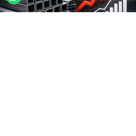
Jangan Kaget! Konflik Global Bisa Bikin Harga Baja Melonjak
March 31, 2026