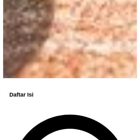
Daftar Isi