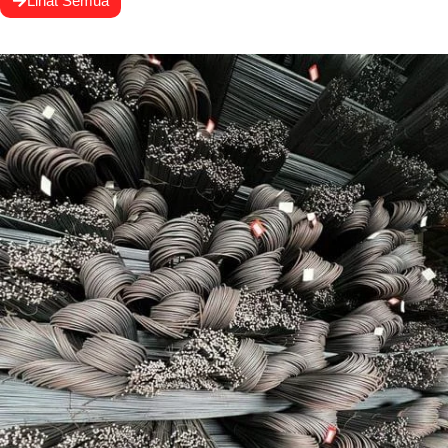
Lihat Semua