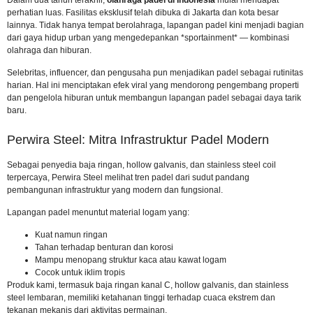
perhatian luas. Fasilitas eksklusif telah dibuka di Jakarta dan kota besar
lainnya. Tidak hanya tempat berolahraga, lapangan padel kini menjadi bagian
dari gaya hidup urban yang mengedepankan *sportainment* — kombinasi
olahraga dan hiburan.
Selebritas, influencer, dan pengusaha pun menjadikan padel sebagai rutinitas
harian. Hal ini menciptakan efek viral yang mendorong pengembang properti
dan pengelola hiburan untuk membangun lapangan padel sebagai daya tarik
baru.
Perwira Steel: Mitra Infrastruktur Padel Modern
Sebagai penyedia baja ringan, hollow galvanis, dan stainless steel coil
terpercaya, Perwira Steel melihat tren padel dari sudut pandang
pembangunan infrastruktur yang modern dan fungsional.
Lapangan padel menuntut material logam yang:
Kuat namun ringan
Tahan terhadap benturan dan korosi
Mampu menopang struktur kaca atau kawat logam
Cocok untuk iklim tropis
Produk kami, termasuk baja ringan kanal C, hollow galvanis, dan stainless
steel lembaran, memiliki ketahanan tinggi terhadap cuaca ekstrem dan
tekanan mekanis dari aktivitas permainan.