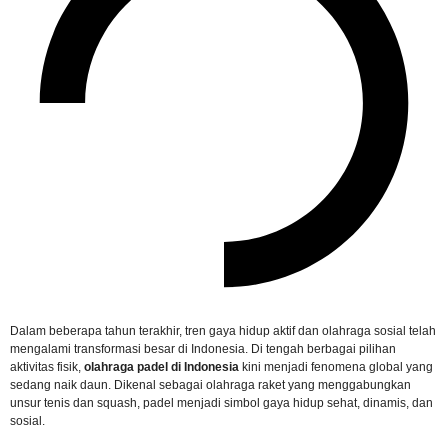
Dalam beberapa tahun terakhir, tren gaya hidup aktif dan olahraga sosial telah
mengalami transformasi besar di Indonesia. Di tengah berbagai pilihan
aktivitas fisik,
olahraga padel di Indonesia
kini menjadi fenomena global yang
sedang naik daun. Dikenal sebagai olahraga raket yang menggabungkan
unsur tenis dan squash, padel menjadi simbol gaya hidup sehat, dinamis, dan
sosial.