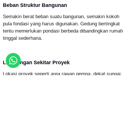
Beban Struktur Bangunan
Semakin berat beban suatu bangunan, semakin kokoh
pula fondasi yang harus digunakan. Gedung bertingkat
tentu memerlukan pondasi berbeda dibandingkan rumah
tinggal sederhana.
Lingkungan Sekitar Proyek
Lokasi proyek seperti area rawan gempa, dekat sungai,
atau wilayah dengan kadar air tinggi memengaruhi jenis
pondasi yang digunakan.
Biaya dan Metode Konstruksi
Pemilihan pondasi juga mempertimbangkan efisiensi