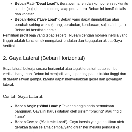
Beban Mati (*Dead Load*):
Berat permanen dari komponen struktur itu
sendiri (baja, beton, dinding, atap permanen). Beban ini bersifat statis
dan konstan.
Beban Hidup (*Live Load*):
Beban yang dapat dipindahkan atau
berubah seiring waktu (orang, perabotan, kendaraan, salju, air hujan).
Beban ini bersifat dinamis.
Pemilihan profil baja yang tepat (seperti H-Beam dengan momen inersia yang
tinggi) adalah kunci untuk mengatasi lendutan dan kegagalan akibat Gaya
Vertikal.
2. Gaya Lateral (Beban Horizontal)
Gaya lateral bekerja secara horizontal atau tegak lurus terhadap sumbu
vertikal bangunan. Beban ini menjadi sangat penting pada struktur tinggi dan
di daerah rawan gempa, karena dapat menyebabkan geser dan goyangan
lateral.
Contoh Gaya Lateral:
Beban Angin (*Wind Load*):
Tekanan angin pada permukaan
bangunan. Gaya ini harus ditahan oleh sistem *bracing* atau *
rigid
frame
*.
Beban Gempa (*Seismic Load*):
Gaya inersia yang dihasilkan oleh
gerakan tanah selama gempa, yang ditransfer melalui pondasi ke