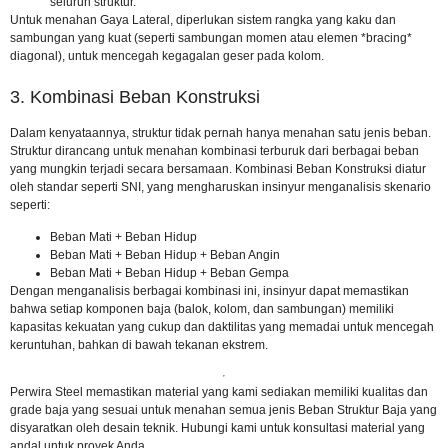
seluruh struktur.
Untuk menahan Gaya Lateral, diperlukan sistem rangka yang kaku dan
sambungan yang kuat (seperti sambungan momen atau elemen *bracing*
diagonal), untuk mencegah kegagalan geser pada kolom.
3. Kombinasi Beban Konstruksi
Dalam kenyataannya, struktur tidak pernah hanya menahan satu jenis beban.
Struktur dirancang untuk menahan kombinasi terburuk dari berbagai beban
yang mungkin terjadi secara bersamaan. Kombinasi Beban Konstruksi diatur
oleh standar seperti SNI, yang mengharuskan insinyur menganalisis skenario
seperti:
Beban Mati + Beban Hidup
Beban Mati + Beban Hidup + Beban Angin
Beban Mati + Beban Hidup + Beban Gempa
Dengan menganalisis berbagai kombinasi ini, insinyur dapat memastikan
bahwa setiap komponen baja (balok, kolom, dan sambungan) memiliki
kapasitas kekuatan yang cukup dan daktilitas yang memadai untuk mencegah
keruntuhan, bahkan di bawah tekanan ekstrem.
Perwira Steel memastikan material yang kami sediakan
memiliki kualitas
dan
grade baja yang sesuai untuk menahan semua jenis Beban Struktur Baja yang
disyaratkan oleh desain teknik. Hubungi kami untuk konsultasi material yang
andal untuk proyek Anda.