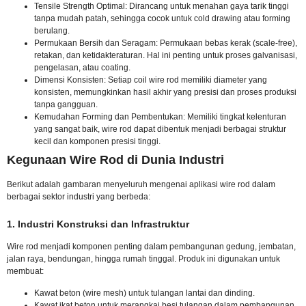
Tensile Strength Optimal: Dirancang untuk menahan gaya tarik tinggi
tanpa mudah patah, sehingga cocok untuk cold drawing atau forming
berulang.
Permukaan Bersih dan Seragam: Permukaan bebas kerak (scale-free),
retakan, dan ketidakteraturan. Hal ini penting untuk proses galvanisasi,
pengelasan, atau coating.
Dimensi Konsisten: Setiap coil wire rod memiliki diameter yang
konsisten, memungkinkan hasil akhir yang presisi dan proses produksi
tanpa gangguan.
Kemudahan Forming dan Pembentukan: Memiliki tingkat kelenturan
yang sangat baik, wire rod dapat dibentuk menjadi berbagai struktur
kecil dan komponen presisi tinggi.
Kegunaan Wire Rod di Dunia Industri
Berikut adalah gambaran menyeluruh mengenai aplikasi wire rod dalam
berbagai sektor industri yang berbeda:
1. Industri Konstruksi dan Infrastruktur
Wire rod menjadi komponen penting dalam pembangunan gedung, jembatan,
jalan raya, bendungan, hingga rumah tinggal. Produk ini digunakan untuk
membuat:
Kawat beton (wire mesh) untuk tulangan lantai dan dinding.
Kawat ikat beton untuk merangkai besi tulangan dalam pembangunan