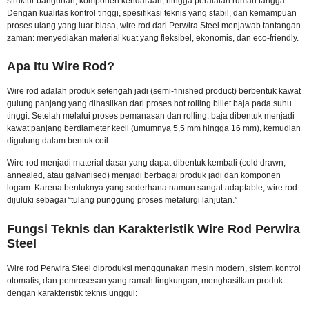
struktur bangunan, komponen kendaraan, hingga peralatan rumah tangga.
Dengan kualitas kontrol tinggi, spesifikasi teknis yang stabil, dan kemampuan
proses ulang yang luar biasa, wire rod dari Perwira Steel menjawab tantangan
zaman: menyediakan material kuat yang fleksibel, ekonomis, dan eco-friendly.
Apa Itu Wire Rod?
Wire rod adalah produk setengah jadi (semi-finished product) berbentuk kawat
gulung panjang yang dihasilkan dari proses hot rolling billet baja pada suhu
tinggi.
Setelah melalui proses pemanasan dan rolling, baja dibentuk menjadi
kawat panjang berdiameter kecil (umumnya 5,5 mm hingga 16 mm), kemudian
digulung dalam bentuk coil.
Wire rod menjadi material dasar yang dapat dibentuk kembali (cold drawn,
annealed, atau galvanised) menjadi berbagai produk jadi dan komponen
logam. Karena bentuknya yang sederhana namun sangat adaptable, wire rod
dijuluki sebagai “tulang punggung proses metalurgi lanjutan.”
Fungsi Teknis dan Karakteristik Wire Rod Perwira
Steel
Wire rod Perwira Steel diproduksi menggunakan mesin modern, sistem kontrol
otomatis, dan pemrosesan yang ramah lingkungan, menghasilkan produk
dengan karakteristik teknis unggul: