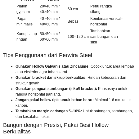
Plafon
20×40 mm /
Perlu rangka
60 cm
gypsum
40×40 mm
silang
Pagar
40×40 mm /
Kombinasi vertical-
Bebas
minimalis
40×60 mm
horizontal
Tambahkan
Kanopi atap
50×50 mm /
100–120 cm
sambungan dan
ringan
60×60 mm
siku
Tips Penggunaan dari Perwira Steel
Gunakan Hollow Galvanis atau Zincalume:
Cocok untuk area lembap
atau eksterior agar tahan karat.
Gunakan bracket dan skrup berkualitas:
Hindari kebocoran dan
struktur goyah.
Gunakan penguat sambungan (siku/l-bracket):
Khususnya untuk
rangka horizontal panjang.
Jangan pakai hollow tipis untuk beban berat:
Minimal 1.6 mm untuk
kanopi.
Tambahkan margin cadangan 5–10%:
Untuk potongan, sambungan,
dan kesalahan ukur.
Bangun dengan Presisi, Pakai Besi Hollow
Berkualitas