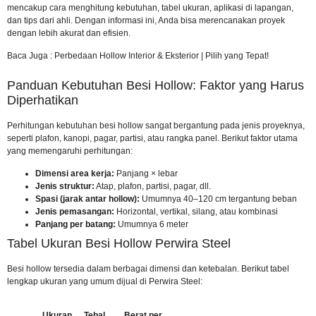
mencakup cara menghitung kebutuhan, tabel ukuran, aplikasi di lapangan,
dan tips dari ahli. Dengan informasi ini, Anda bisa merencanakan proyek
dengan lebih akurat dan efisien.
Baca Juga :
Perbedaan Hollow Interior & Eksterior | Pilih yang Tepat!
Panduan Kebutuhan Besi Hollow: Faktor yang Harus
Diperhatikan
Perhitungan kebutuhan besi hollow sangat bergantung pada jenis proyeknya,
seperti plafon, kanopi, pagar, partisi, atau rangka panel. Berikut faktor utama
yang memengaruhi perhitungan:
Dimensi area kerja:
Panjang × lebar
Jenis struktur:
Atap, plafon, partisi, pagar, dll.
Spasi (jarak antar hollow):
Umumnya 40–120 cm tergantung beban
Jenis pemasangan:
Horizontal, vertikal, silang, atau kombinasi
Panjang per batang:
Umumnya 6 meter
Tabel Ukuran Besi Hollow Perwira Steel
Besi hollow tersedia dalam berbagai dimensi dan ketebalan. Berikut tabel
lengkap ukuran yang umum dijual di Perwira Steel:
Ukuran
Tebal
Berat per