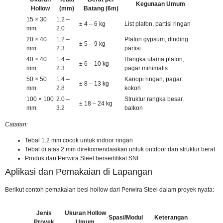
Kegunaan Umum
Hollow
(mm)
Batang (6m)
15 × 30
1.2 –
± 4 – 6 kg
List plafon, partisi ringan
mm
2.0
20 × 40
1.2 –
Plafon gypsum, dinding
± 5 – 9 kg
mm
2.3
partisi
40 × 40
1.4 –
Rangka utama plafon,
± 6 – 10 kg
mm
2.3
pagar minimalis
50 × 50
1.4 –
Kanopi ringan, pagar
± 8 – 13 kg
mm
2.8
kokoh
100 × 100
2.0 –
Struktur rangka besar,
± 18 – 24 kg
mm
3.2
balkon
Catatan:
Tebal 1.2 mm cocok untuk indoor ringan
Tebal di atas 2 mm direkomendasikan untuk outdoor dan struktur berat
Produk dari Perwira Steel
bersertifikat SNI
Aplikasi dan Pemakaian di Lapangan
Berikut contoh pemakaian besi hollow dari Perwira Steel dalam proyek nyata:
Jenis
Ukuran Hollow
Spasi/Modul
Keterangan
Proyek
Umum