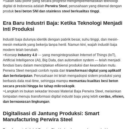
>Salah satu pionir yang secara progresif mengimplementasikan teknologi
digital di Indonesia adalah
Perwira Steel
, perusahaan yang dikenal dengan
produk
besi beton SNI dan stainless steel berkualitas tinggi
.
Era Baru Industri Baja: Ketika Teknologi Menjadi
Inti Produksi
Industri baja dulunya identik dengan pabrik besar, suhu tinggi, dan mesin-
mesin mekanik yang bekerja tanpa henti. Namun kini, wajah industri baja
modern telah berubah.
>Konsep
Industry 4.0
— yang mengintegrasikan Internet of Things (IoT),
Artificial Intelligence (AI), Big Data, dan automation system — telah menjadi
fondasi baru dalam menciptakan efisiensi produksi dan keandalan mutu.
Perwira Steel menjadi contoh nyata dari
transformasi digital yang aplikatif
dan berkelanjutan
. Perusahaan ini telah mengadopsi sistem produksi yang
berbasis data real-time, sehingga mampu
memantau kualitas besi beton
secara presisi hingga ke tahap mikroskopik
.
>Langkah ini bukan sekadar
Inovasi Material Baja Perwira Steel
, melainkan
lompatan menuju transformasi digital industri baja yang lebih
cerdas, efisien,
dan berwawasan lingkungan
.
Digitalisasi di Jantung Produksi: Smart
Manufacturing Perwira Steel