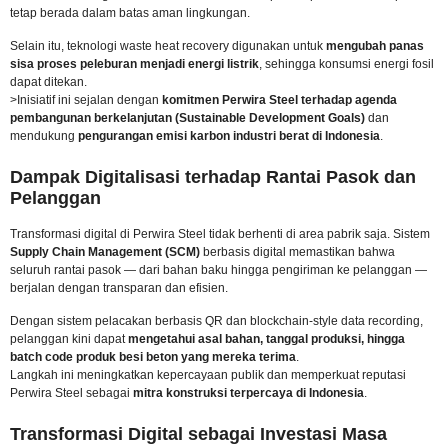
tetap berada dalam batas aman lingkungan.
Selain itu, teknologi waste heat recovery digunakan untuk
mengubah panas
sisa proses peleburan menjadi energi listrik
, sehingga konsumsi energi fosil
dapat ditekan.
>Inisiatif ini sejalan dengan
komitmen Perwira Steel terhadap agenda
pembangunan berkelanjutan (Sustainable Development Goals)
dan
mendukung
pengurangan emisi karbon industri berat di Indonesia
.
Dampak Digitalisasi terhadap Rantai Pasok dan
Pelanggan
Transformasi digital di Perwira Steel tidak berhenti di area pabrik saja. Sistem
Supply Chain Management
(SCM)
berbasis digital memastikan bahwa
seluruh rantai pasok — dari bahan baku hingga pengiriman ke pelanggan —
berjalan dengan transparan dan efisien.
Dengan sistem pelacakan berbasis QR dan blockchain-style data recording,
pelanggan kini dapat
mengetahui asal bahan, tanggal produksi, hingga
batch code produk besi beton yang mereka terima
.
Langkah ini meningkatkan kepercayaan publik dan memperkuat reputasi
Perwira Steel sebagai
mitra konstruksi terpercaya di Indonesia
.
Transformasi Digital sebagai Investasi Masa