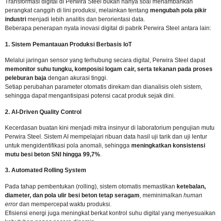
Transformasi digital di Perwira Steel bukan hanya soal menambahkan
perangkat canggih di lini produksi, melainkan tentang
mengubah pola pikir
industri
menjadi lebih analitis dan berorientasi data.
Beberapa penerapan nyata inovasi digital di pabrik Perwira Steel antara lain:
1. Sistem Pemantauan Produksi Berbasis IoT
Melalui jaringan sensor yang terhubung secara digital, Perwira Steel dapat
memonitor suhu tungku, komposisi logam cair, serta tekanan pada proses
peleburan baja
dengan akurasi tinggi.
Setiap perubahan parameter otomatis direkam dan dianalisis oleh sistem,
sehingga dapat mengantisipasi potensi cacat produk sejak dini.
2. AI-Driven Quality Control
Kecerdasan buatan kini menjadi mitra insinyur di laboratorium pengujian mutu
Perwira Steel. Sistem AI mempelajari ribuan data hasil uji tarik dan uji lentur
untuk mengidentifikasi pola anomali, sehingga
meningkatkan konsistensi
mutu besi beton SNI hingga 99,7%
.
3. Automated Rolling System
Pada tahap pembentukan (rolling), sistem otomatis memastikan
ketebalan,
diameter, dan pola ulir besi beton tetap seragam
, meminimalkan
human
error
dan mempercepat waktu produksi.
Efisiensi energi juga meningkat berkat kontrol suhu digital yang menyesuaikan