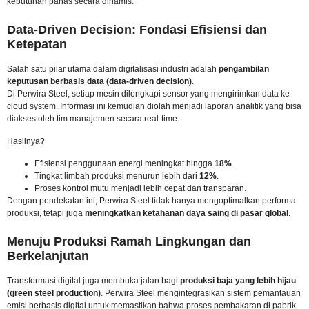
kebutuhan panas secara dinamis.
Data-Driven Decision: Fondasi Efisiensi dan
Ketepatan
Salah satu pilar utama dalam digitalisasi industri adalah
pengambilan
keputusan berbasis data (data-driven decision)
.
Di Perwira Steel, setiap mesin dilengkapi sensor yang mengirimkan data ke
cloud system. Informasi ini kemudian diolah menjadi laporan analitik yang bisa
diakses oleh tim manajemen secara real-time.
Hasilnya?
Efisiensi penggunaan energi meningkat hingga
18%
.
Tingkat limbah produksi menurun lebih dari
12%
.
Proses kontrol mutu menjadi lebih cepat dan transparan.
Dengan pendekatan ini, Perwira Steel tidak hanya mengoptimalkan performa
produksi, tetapi juga
meningkatkan ketahanan daya saing di pasar global
.
Menuju Produksi Ramah Lingkungan dan
Berkelanjutan
Transformasi digital juga membuka jalan bagi
produksi baja yang lebih hijau
(green steel production)
. Perwira Steel mengintegrasikan sistem pemantauan
emisi berbasis digital untuk memastikan bahwa proses pembakaran di pabrik