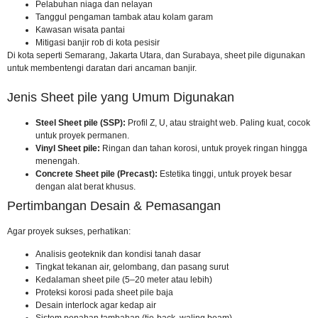
Pelabuhan niaga dan nelayan
Tanggul pengaman tambak atau kolam garam
Kawasan wisata pantai
Mitigasi banjir rob di kota pesisir
Di kota seperti Semarang, Jakarta Utara, dan Surabaya, sheet pile digunakan
untuk membentengi daratan dari ancaman banjir.
Jenis Sheet pile yang Umum Digunakan
Steel Sheet pile (SSP):
Profil Z, U, atau straight web. Paling kuat, cocok
untuk proyek permanen.
Vinyl Sheet pile:
Ringan dan tahan korosi, untuk proyek ringan hingga
menengah.
Concrete Sheet pile (Precast):
Estetika tinggi, untuk proyek besar
dengan alat berat khusus.
Pertimbangan Desain & Pemasangan
Agar proyek sukses, perhatikan:
Analisis geoteknik dan kondisi tanah dasar
Tingkat tekanan air, gelombang, dan pasang surut
Kedalaman sheet pile (5–20 meter atau lebih)
Proteksi korosi pada sheet pile baja
Desain interlock agar kedap air