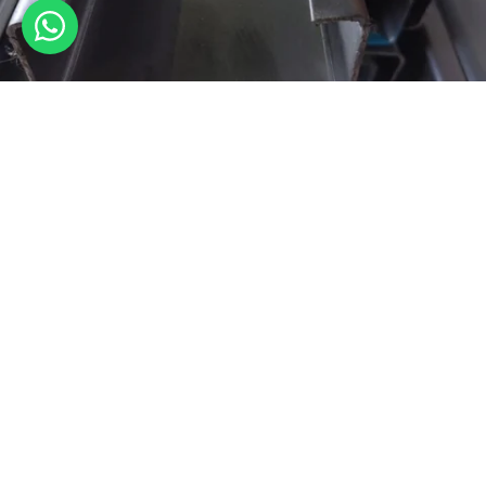
Besi CNP PAS Jadi Primadona Kontraktor Terkemuka di Indonesia
July 30, 2025