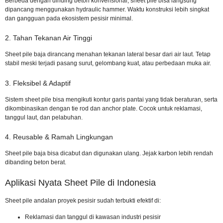
Berbeda dengan dinding beton konvensional, sheet pile bisa langsung
dipancang menggunakan hydraulic hammer. Waktu konstruksi lebih singkat
dan gangguan pada ekosistem pesisir minimal.
2. Tahan Tekanan Air Tinggi
Sheet pile baja dirancang menahan tekanan lateral besar dari air laut. Tetap
stabil meski terjadi pasang surut, gelombang kuat, atau perbedaan muka air.
3. Fleksibel & Adaptif
Sistem sheet pile bisa mengikuti kontur garis pantai yang tidak beraturan, serta
dikombinasikan dengan tie rod dan anchor plate. Cocok untuk reklamasi,
tanggul laut, dan pelabuhan.
4. Reusable & Ramah Lingkungan
Sheet pile baja bisa dicabut dan digunakan ulang. Jejak karbon lebih rendah
dibanding beton berat.
Aplikasi Nyata Sheet Pile di Indonesia
Sheet pile andalan proyek pesisir sudah terbukti efektif di:
Reklamasi dan tanggul di kawasan industri pesisir