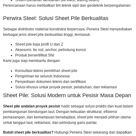
Sistem penahan tambahan (tie-back, waling beam)
Perencanaan harus melibatkan tim teknik sipil dan geoteknik berpengalaman.
Perwira Steel: Solusi Sheet Pile Berkualitas
Sebagai distributor material konstruksi terpercaya, Perwira Steel menyediakan
berbagai jenis sheet pile berkualitas tinggi, termasuk:
Sheet pile baja profil U dan Z
Aksesoris: tie rod, anchor, pelindung korosi
Produk
bersertifikat SNI
Kami juga siap membantu dengan:
Konsultasi teknis pemilihan sheet pile
Pengiriman ke seluruh Indonesia
Penyediaan dokumen teknis dan sertifikasi
Solusi khusus untuk proyek pesisir, pelabuhan, dan reklamasi
Sheet Pile: Solusi Modern untuk Pesisir Masa Depan
Sheet pile andalan proyek pesisir
hadir sebagai solusi praktis dan kuat dalam
pembangunan bendungan laut. Dengan kekuatan struktural, efisiensi
pemasangan, dan kemampuan beradaptasi, sheet pile menjadi pilihan utama
untuk tanggul laut, reklamasi, dan pelindung garis pantai.
Butuh sheet pile berkualitas?
Hubungi Perwira Steel sekarang
dan dapatkan