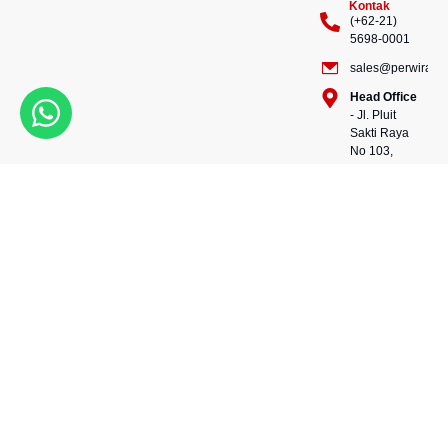
Kontak
(+62-21)
5698-0001
sales@perwiraste
Head Office
- Jl. Pluit
Sakti Raya
No 103,
Pluit
Pejaringan,
Kekuatan dalam setiap
Jakarta
konstruksi, kepercayaan
Utara
dalam setiap langkah.
14450 -
Bersama kami, wujudkan
Indonesia
masa depan yang kokoh
Warehouse
dan berkelanjutan.
- 88, Jl.
Perwira Steel besi beton
Raya
andalan Indonesia.
Serang
No.KM 24,
Talagasari,
Balaraja,
Tangerang
Regency,