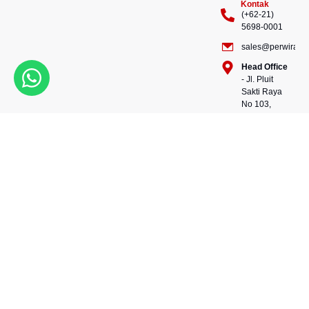
Kontak
(+62-21)
5698-0001
sales@perwiraste
Head Office
- Jl. Pluit
Sakti Raya
No 103,
Pluit
Pejaringan,
Kekuatan dalam setiap
Jakarta
konstruksi, kepercayaan
Utara
dalam setiap langkah.
14450 -
Bersama kami, wujudkan
Indonesia
masa depan yang kokoh
Warehouse
dan berkelanjutan.
- 88, Jl.
Perwira Steel besi beton
Raya
andalan Indonesia.
Serang
No.KM 24,
Talagasari,
Balaraja,
Tangerang
Regency,