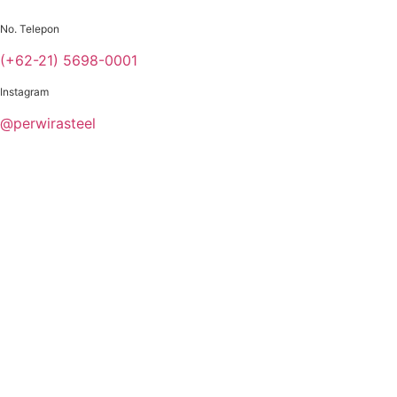
Skip
to
No. Telepon
content
(+62-21) 5698-0001
Instagram
@perwirasteel