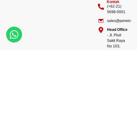
Kontak
(+62-21)
5698-0001
sales@perwiraste
Head Office
- Jl. Pluit
Sakti Raya
No 103,
Pluit
Pejaringan,
Kekuatan dalam setiap
Jakarta
konstruksi, kepercayaan
Utara
dalam setiap langkah.
14450 -
Bersama kami, wujudkan
Indonesia
masa depan yang kokoh
Warehouse
dan berkelanjutan.
- 88, Jl.
Perwira Steel besi beton
Raya
andalan Indonesia.
Serang
No.KM 24,
Talagasari,
Balaraja,
Tangerang
Regency,