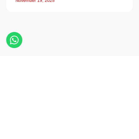
November 19, 2025
Kontak
(+62-21)
5698-0001
sales@perwiraste
Head Office
- Jl. Pluit
Sakti Raya
No 103,
Pluit
Pejaringan,