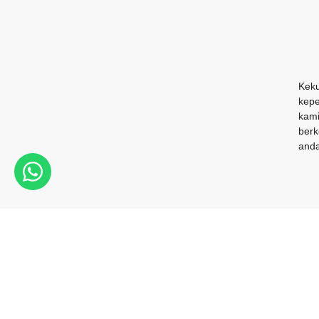
Keku
kepe
kami
berk
anda