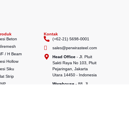
roduk
Kontak
esi Beton
(+62-21) 5698-0001
iremesh
sales@perwirasteel.com
F / H Beam
Head Office
- Jl. Pluit
esi Hollow
Sakti Raya No 103, Pluit
esi Siku
Pejaringan, Jakarta
Utara 14450 - Indonesia
lat Strip
UNP
Warehouse
- 88, Jl.
Raya Serang No.KM 24,
CNP
Talagasari, Balaraja,
ipa Baja
Tangerang Regency,
ipa Spiral
Banten 15610
awat Bendrat
heetpile
ako