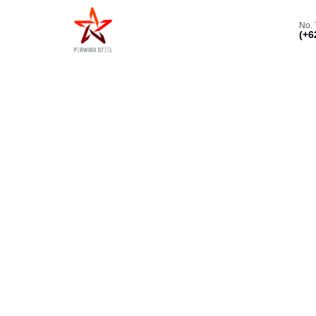
No. 
(+6
Beranda
Tentang Kami
Produk