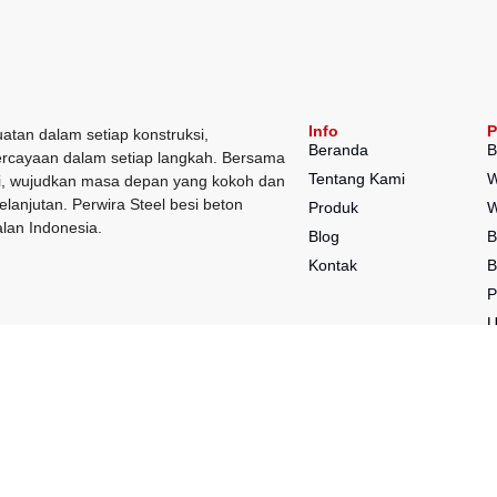
Info
P
atan dalam setiap konstruksi,
Beranda
B
rcayaan dalam setiap langkah. Bersama
Tentang Kami
W
, wujudkan masa depan yang kokoh dan
elanjutan. Perwira Steel besi beton
Produk
W
lan Indonesia.
Blog
B
Kontak
B
P
P
P
K
S
N