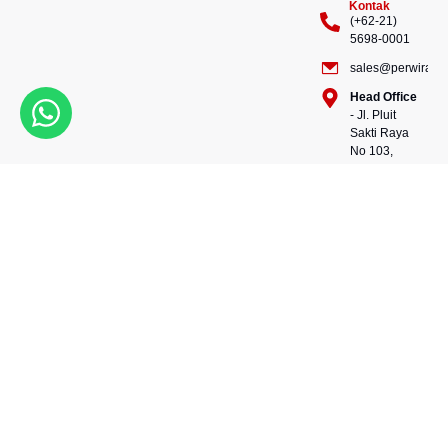
Kontak
(+62-21)
5698-0001
sales@perwiraste
Head Office
- Jl. Pluit
Sakti Raya
No 103,
Pluit
Pejaringan,
Kekuatan dalam setiap
Jakarta
konstruksi, kepercayaan
Utara
dalam setiap langkah.
14450 -
Bersama kami, wujudkan
Indonesia
masa depan yang kokoh
Warehouse
dan berkelanjutan.
- 88, Jl.
Perwira Steel besi beton
Raya
andalan Indonesia.
Serang
No.KM 24,
Talagasari,
Balaraja,
Tangerang
Regency,