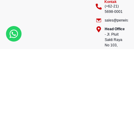
Kontak
(+62-21)
5698-0001
sales@perwiraste
Head Office
- Jl. Pluit
Sakti Raya
No 103,
Pluit
Pejaringan,
Kekuatan dalam setiap
Jakarta
konstruksi, kepercayaan
Utara
dalam setiap langkah.
14450 -
Bersama kami, wujudkan
Indonesia
masa depan yang kokoh
Warehouse
dan berkelanjutan.
- 88, Jl.
Perwira Steel besi beton
Raya
andalan Indonesia.
Serang
No.KM 24,
Talagasari,
Balaraja,
Tangerang
Regency,