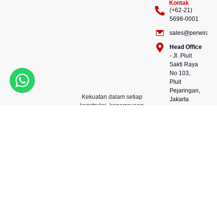
Kontak
(+62-21)
5698-0001
sales@perwiraste
Head Office
- Jl. Pluit
Sakti Raya
No 103,
Pluit
Pejaringan,
Kekuatan dalam setiap
Jakarta
konstruksi, kepercayaan
Utara
dalam setiap langkah.
14450 -
Bersama kami, wujudkan
Indonesia
masa depan yang kokoh
Warehouse
dan berkelanjutan.
- 88, Jl.
Perwira Steel besi beton
Raya
andalan Indonesia.
Serang
No.KM 24,
Talagasari,
Balaraja,
Tangerang
Regency,