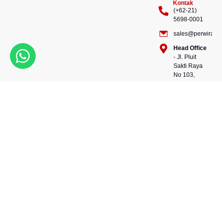
Kontak
(+62-21)
5698-0001
sales@perwiraste
Head Office
- Jl. Pluit
Sakti Raya
No 103,
Pluit
Pejaringan,
Kekuatan dalam setiap
Jakarta
konstruksi, kepercayaan
Utara
dalam setiap langkah.
14450 -
Bersama kami, wujudkan
Indonesia
masa depan yang kokoh
Warehouse
dan berkelanjutan.
- 88, Jl.
Perwira Steel besi beton
Raya
andalan Indonesia.
Serang
No.KM 24,
Talagasari,
Balaraja,
Tangerang
Regency,