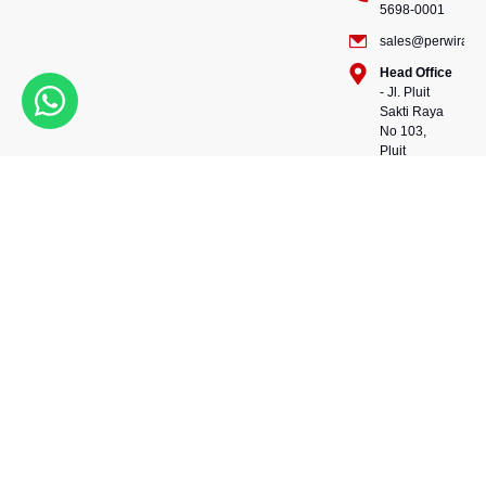
5698-0001
sales@perwiraste
Head Office
- Jl. Pluit
Sakti Raya
No 103,
Pluit
Pejaringan,
Kekuatan dalam setiap
Jakarta
konstruksi, kepercayaan
Utara
dalam setiap langkah.
14450 -
Bersama kami, wujudkan
Indonesia
masa depan yang kokoh
Warehouse
dan berkelanjutan.
- 88, Jl.
Perwira Steel besi beton
Raya
andalan Indonesia.
Serang
No.KM 24,
Talagasari,
Balaraja,
Tangerang
Regency,
Banten
15610