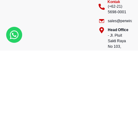
Kontak
(+62-21)
5698-0001
sales@perwiraste
Head Office
- Jl. Pluit
Sakti Raya
No 103,
Pluit
Pejaringan,
Kekuatan dalam setiap
Jakarta
konstruksi, kepercayaan
Utara
dalam setiap langkah.
14450 -
Bersama kami, wujudkan
Indonesia
masa depan yang kokoh
Warehouse
dan berkelanjutan.
- 88, Jl.
Perwira Steel besi beton
Raya
andalan Indonesia.
Serang
No.KM 24,
Talagasari,
Balaraja,
Tangerang
Regency,