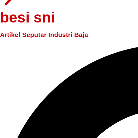
besi sni
Artikel Seputar Industri Baja