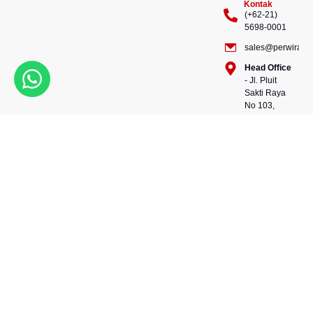
Kontak
(+62-21)
5698-0001
sales@perwiraste
Head Office
- Jl. Pluit
Sakti Raya
No 103,
Pluit
Pejaringan,
Kekuatan dalam setiap
Jakarta
konstruksi, kepercayaan
Utara
dalam setiap langkah.
14450 -
Bersama kami, wujudkan
Indonesia
masa depan yang kokoh
Warehouse
dan berkelanjutan.
- 88, Jl.
Perwira Steel besi beton
Raya
andalan Indonesia.
Serang
No.KM 24,
Talagasari,
Balaraja,
Tangerang
Regency,