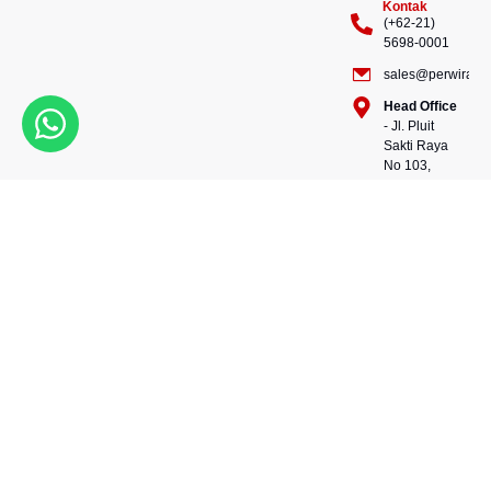
Kontak
(+62-21)
5698-0001
sales@perwiraste
Head Office
- Jl. Pluit
Sakti Raya
No 103,
Pluit
Pejaringan,
Kekuatan dalam setiap
Jakarta
konstruksi, kepercayaan
Utara
dalam setiap langkah.
14450 -
Bersama kami, wujudkan
Indonesia
masa depan yang kokoh
Warehouse
dan berkelanjutan.
- 88, Jl.
Perwira Steel besi beton
Raya
andalan Indonesia.
Serang
No.KM 24,
Talagasari,
Balaraja,
Tangerang
Regency,