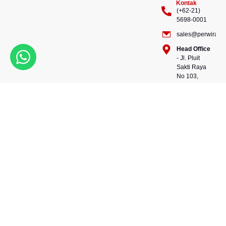
Kontak
(+62-21)
5698-0001
sales@perwiraste
Head Office
- Jl. Pluit
Sakti Raya
No 103,
Pluit
Pejaringan,
Kekuatan dalam setiap
Jakarta
konstruksi, kepercayaan
Utara
dalam setiap langkah.
14450 -
Bersama kami, wujudkan
Indonesia
masa depan yang kokoh
Warehouse
dan berkelanjutan.
- 88, Jl.
Perwira Steel besi beton
Raya
andalan Indonesia.
Serang
No.KM 24,
Talagasari,
Balaraja,
Tangerang
Regency,