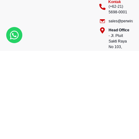
Kontak
(+62-21)
5698-0001
sales@perwiraste
Head Office
- Jl. Pluit
Sakti Raya
No 103,
Pluit
Pejaringan,
Kekuatan dalam setiap
Jakarta
konstruksi, kepercayaan
Utara
dalam setiap langkah.
14450 -
Bersama kami, wujudkan
Indonesia
masa depan yang kokoh
Warehouse
dan berkelanjutan.
- 88, Jl.
Perwira Steel besi beton
Raya
andalan Indonesia.
Serang
No.KM 24,
Talagasari,
Balaraja,
Tangerang
Regency,