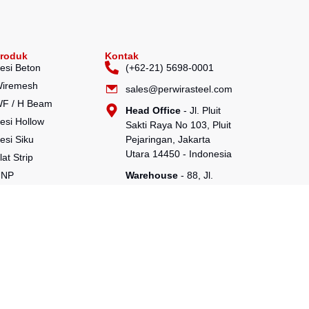
roduk
Kontak
esi Beton
(+62-21) 5698-0001
iremesh
sales@perwirasteel.com
F / H Beam
Head Office
- Jl. Pluit
esi Hollow
Sakti Raya No 103, Pluit
esi Siku
Pejaringan, Jakarta
Utara 14450 - Indonesia
lat Strip
UNP
Warehouse
- 88, Jl.
Raya Serang No.KM 24,
CNP
Talagasari, Balaraja,
ipa Baja
Tangerang Regency,
ipa Spiral
Banten 15610
awat Bendrat
heetpile
ako
illet