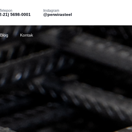
Telepon
Instagram
2-21) 5698-0001
@perwirasteel
Blog
Kontak