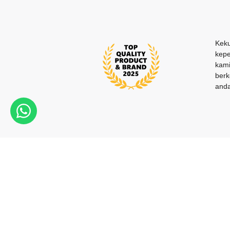
Keku
kepe
kami
berk
anda