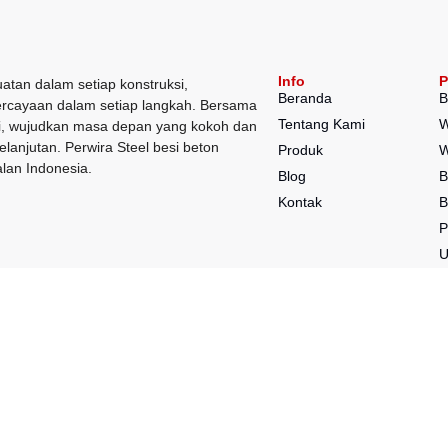
Info
P
atan dalam setiap konstruksi,
Beranda
B
rcayaan dalam setiap langkah. Bersama
Tentang Kami
W
, wujudkan masa depan yang kokoh dan
elanjutan. Perwira Steel besi beton
Produk
W
lan Indonesia.
Blog
B
Kontak
B
P
P
P
K
S
N
B