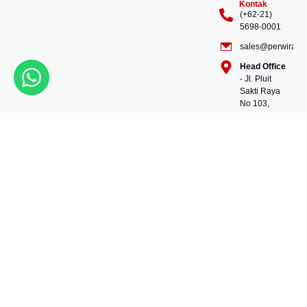
Kontak
(+62-21)
5698-0001
sales@perwiraste
Head Office
- Jl. Pluit
Sakti Raya
No 103,
Pluit
Pejaringan,
Kekuatan dalam setiap
Jakarta
konstruksi, kepercayaan
Utara
dalam setiap langkah.
14450 -
Bersama kami, wujudkan
Indonesia
masa depan yang kokoh
Warehouse
dan berkelanjutan.
- 88, Jl.
Perwira Steel besi beton
Raya
andalan Indonesia.
Serang
No.KM 24,
Talagasari,
Balaraja,
Tangerang
Regency,