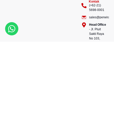
Kontak
(+62-21)
5698-0001
sales@perwiraste
Head Office
- Jl. Pluit
Sakti Raya
No 103,
Pluit
Pejaringan,
Kekuatan dalam setiap
Jakarta
konstruksi, kepercayaan
Utara
dalam setiap langkah.
14450 -
Bersama kami, wujudkan
Indonesia
masa depan yang kokoh
Warehouse
dan berkelanjutan.
- 88, Jl.
Perwira Steel besi beton
Raya
andalan Indonesia.
Serang
No.KM 24,
Talagasari,
Balaraja,
Tangerang
Regency,