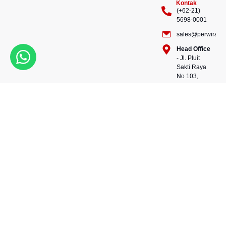
Kontak
(+62-21)
5698-0001
sales@perwiraste
Head Office
- Jl. Pluit
Sakti Raya
No 103,
Pluit
Pejaringan,
Kekuatan dalam setiap
Jakarta
konstruksi, kepercayaan
Utara
dalam setiap langkah.
14450 -
Bersama kami, wujudkan
Indonesia
masa depan yang kokoh
Warehouse
dan berkelanjutan.
- 88, Jl.
Perwira Steel besi beton
Raya
andalan Indonesia.
Serang
No.KM 24,
Talagasari,
Balaraja,
Tangerang
Regency,