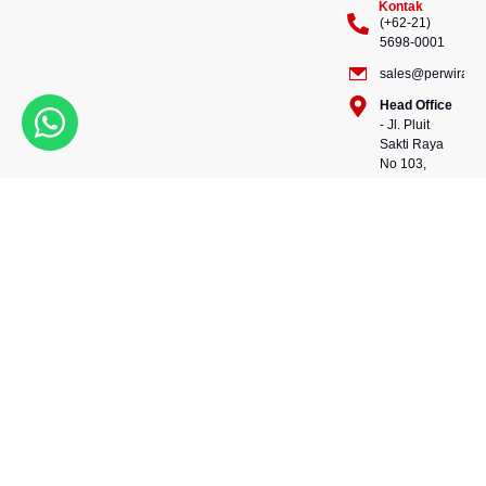
Kontak
(+62-21)
5698-0001
sales@perwiraste
Head Office
- Jl. Pluit
Sakti Raya
No 103,
Pluit
Pejaringan,
Kekuatan dalam setiap
Jakarta
konstruksi, kepercayaan
Utara
dalam setiap langkah.
14450 -
Bersama kami, wujudkan
Indonesia
masa depan yang kokoh
Warehouse
dan berkelanjutan.
- 88, Jl.
Perwira Steel besi beton
Raya
andalan Indonesia.
Serang
No.KM 24,
Talagasari,
Balaraja,
Tangerang
Regency,