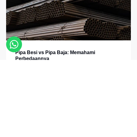
Pipa Besi vs Pipa Baja: Memahami
Perbedaannya
September 4, 2025