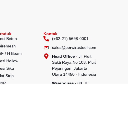
roduk
Kontak
esi Beton
(+62-21) 5698-0001
iremesh
sales@perwirasteel.com
F / H Beam
Head Office
- Jl. Pluit
esi Hollow
Sakti Raya No 103, Pluit
esi Siku
Pejaringan, Jakarta
Utara 14450 - Indonesia
lat Strip
UNP
Warehouse
- 88, Jl.
Raya Serang No.KM 24,
CNP
Talagasari, Balaraja,
ipa Baja
Tangerang Regency,
ipa Spiral
Banten 15610
awat Bendrat
heetpile
ako