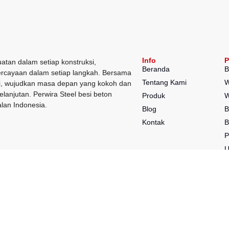
Info
P
atan dalam setiap konstruksi,
Beranda
B
rcayaan dalam setiap langkah. Bersama
Tentang Kami
W
, wujudkan masa depan yang kokoh dan
elanjutan. Perwira Steel besi beton
Produk
W
lan Indonesia.
Blog
B
Kontak
B
P
P
P
K
S
N