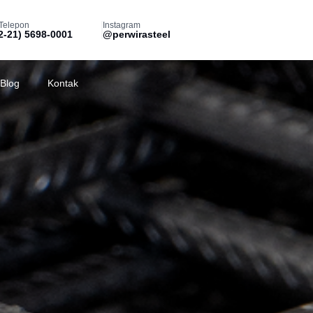
Telepon
Instagram
2-21) 5698-0001
@perwirasteel
Blog
Kontak