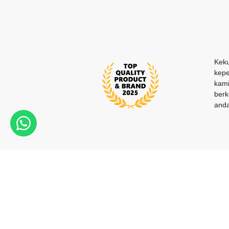
Keku
kepe
kami
berk
anda